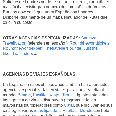
Salir desde Londres no debe ser un problema, cada día es
mas fácil al existir gran número de compañías de Vuelos
Baratos (low cost) que unen España con Londres.
Dispone igualmente de un mapa simulador de Rutas que
calcula su coste.
OTRAS AGENCIAS ESPECIALIZADAS:
Statravel,
TravelNation
(atienden en español),
Roundtheworldtickets
,
Roundtheworldexpert,
Thetravellerslounge
,
Just the
tiket
,
Trailfinders
...
AGENCIAS DE VIAJES ESPAÑOLAS
En España en estos últimos años también han aparecido
agencias especializadas en viajes para dar la Vuelta al
mundo:
Beagle
,
Pasifika
,
Viajes Terral
... Igualmente todas
las agencia de viajes distribuyen programas de los
mayoristas touroperadores como
Catai
, que incluyen en sus
catálogos varias
rutas fijas de la Vuelta al Mundo
con hotel
y algunas excursiones. Ellos también se sirven de las