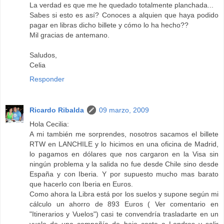
La verdad es que me he quedado totalmente planchada...
Sabes si esto es así? Conoces a alquien que haya podido
pagar en libras dicho billete y cómo lo ha hecho??
Mil gracias de antemano.
Saludos,
Celia
Responder
Ricardo Ribalda
09 marzo, 2009
Hola Cecilia:
A mi también me sorprendes, nosotros sacamos el billete
RTW en LANCHILE y lo hicimos en una oficina de Madrid,
lo pagamos en dólares que nos cargaron en la Visa sin
ningún problema y la salida no fue desde Chile sino desde
España y con Iberia. Y por supuesto mucho mas barato
que hacerlo con Iberia en Euros.
Como ahora la Libra está por los suelos y supone según mi
cálculo un ahorro de 893 Euros ( Ver comentario en
"Itinerarios y Vuelos") casi te convendría trasladarte en un
vuelo de una compañía de bajo coste a Londres y salir