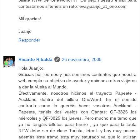
billete RTW de OneWorld??? Os dejo nuestro email para
contestarnos si tenéis un rato: evayjuanjo_at_ono.com
Mil gracias!
Juanjo
Responder
Ricardo Ribalda
26 noviembre, 2008
Hola Juanjo:
Gracias por leernos y nos sentimos contentos que nuestra
web cumpla su objetivo de ayudar y animar a otros viajeros
a dar la Vuelta al Mundo.
Efectivamente, nosotros hicimos el trayecto Papeete -
Auckland dentro del billete OneWord. En el sentido
contrario como lo queréis hacer vosotros Auckland -
Papeete, tenéis dos vuelos con Qantas: QF-3826 los
miércoles y QF-3825 los jueves. Pero mucho me temo que
ya no tengáis billetes para Enero , ya que para la tarifa
RTW debe ser de clase Turista, letra L y hay muy pocos,
además éste tramo esta muy saturado ya que lo utilizan