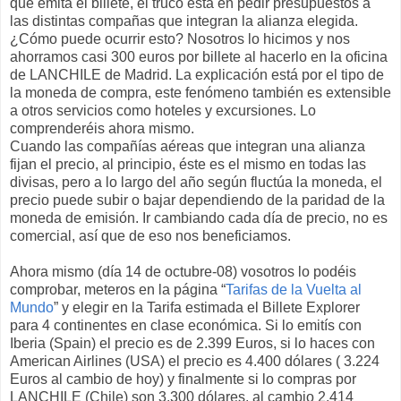
que emita el billete, el truco está en pedir presupuestos a
las distintas compañas que integran la alianza elegida.
¿Cómo puede ocurrir esto? Nosotros lo hicimos y nos
ahorramos casi 300 euros por billete al hacerlo en la oficina
de LANCHILE de Madrid. La explicación está por el tipo de
la moneda de compra, este fenómeno también es extensible
a otros servicios como hoteles y excursiones. Lo
comprenderéis ahora mismo.
Cuando las compañías aéreas que integran una alianza
fijan el precio, al principio, éste es el mismo en todas las
divisas, pero a lo largo del año según fluctúa la moneda, el
precio puede subir o bajar dependiendo de la paridad de la
moneda de emisión. Ir cambiando cada día de precio, no es
comercial, así que de eso nos beneficiamos.
Ahora mismo (día 14 de octubre-08) vosotros lo podéis
comprobar, meteros en la página “
Tarifas de la Vuelta al
Mundo
” y elegir en la Tarifa estimada el Billete Explorer
para 4 continentes en clase económica. Si lo emitís con
Iberia (Spain) el precio es de 2.399 Euros, si lo haces con
American Airlines (USA) el precio es 4.400 dólares ( 3.224
Euros al cambio de hoy) y finalmente si lo compras por
LANCHILE (Chile) son 3.300 dólares, al cambio 2.414