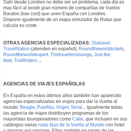
Salir desde Londres no debe ser un problema, cada día es
mas fácil al existir gran número de compañías de Vuelos
Baratos (low cost) que unen España con Londres.
Dispone igualmente de un mapa simulador de Rutas que
calcula su coste.
OTRAS AGENCIAS ESPECIALIZADAS:
Statravel,
TravelNation
(atienden en español),
Roundtheworldtickets
,
Roundtheworldexpert,
Thetravellerslounge
,
Just the
tiket
,
Trailfinders
...
AGENCIAS DE VIAJES ESPAÑOLAS
En España en estos últimos años también han aparecido
agencias especializadas en viajes para dar la Vuelta al
mundo:
Beagle
,
Pasifika
,
Viajes Terral
... Igualmente todas
las agencia de viajes distribuyen programas de los
mayoristas touroperadores como
Catai
, que incluyen en sus
catálogos varias
rutas fijas de la Vuelta al Mundo
con hotel
y algunas excursiones. Ellos también se sirven de las