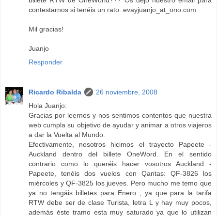
billete RTW de OneWorld??? Os dejo nuestro email para
contestarnos si tenéis un rato: evayjuanjo_at_ono.com
Mil gracias!
Juanjo
Responder
Ricardo Ribalda
26 noviembre, 2008
Hola Juanjo:
Gracias por leernos y nos sentimos contentos que nuestra
web cumpla su objetivo de ayudar y animar a otros viajeros
a dar la Vuelta al Mundo.
Efectivamente, nosotros hicimos el trayecto Papeete -
Auckland dentro del billete OneWord. En el sentido
contrario como lo queréis hacer vosotros Auckland -
Papeete, tenéis dos vuelos con Qantas: QF-3826 los
miércoles y QF-3825 los jueves. Pero mucho me temo que
ya no tengáis billetes para Enero , ya que para la tarifa
RTW debe ser de clase Turista, letra L y hay muy pocos,
además éste tramo esta muy saturado ya que lo utilizan