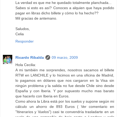
La verdad es que me he quedado totalmente planchada...
Sabes si esto es así? Conoces a alquien que haya podido
pagar en libras dicho billete y cómo lo ha hecho??
Mil gracias de antemano.
Saludos,
Celia
Responder
Ricardo Ribalda
09 marzo, 2009
Hola Cecilia:
A mi también me sorprendes, nosotros sacamos el billete
RTW en LANCHILE y lo hicimos en una oficina de Madrid,
lo pagamos en dólares que nos cargaron en la Visa sin
ningún problema y la salida no fue desde Chile sino desde
España y con Iberia. Y por supuesto mucho mas barato
que hacerlo con Iberia en Euros.
Como ahora la Libra está por los suelos y supone según mi
cálculo un ahorro de 893 Euros ( Ver comentario en
"Itinerarios y Vuelos") casi te convendría trasladarte en un
vuelo de una compañía de bajo coste a Londres y salir