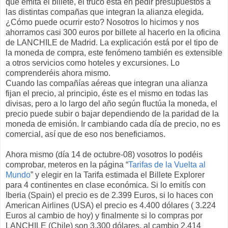
que emita el billete, el truco está en pedir presupuestos a
las distintas compañas que integran la alianza elegida.
¿Cómo puede ocurrir esto? Nosotros lo hicimos y nos
ahorramos casi 300 euros por billete al hacerlo en la oficina
de LANCHILE de Madrid. La explicación está por el tipo de
la moneda de compra, este fenómeno también es extensible
a otros servicios como hoteles y excursiones. Lo
comprenderéis ahora mismo.
Cuando las compañías aéreas que integran una alianza
fijan el precio, al principio, éste es el mismo en todas las
divisas, pero a lo largo del año según fluctúa la moneda, el
precio puede subir o bajar dependiendo de la paridad de la
moneda de emisión. Ir cambiando cada día de precio, no es
comercial, así que de eso nos beneficiamos.
Ahora mismo (día 14 de octubre-08) vosotros lo podéis
comprobar, meteros en la página “
Tarifas de la Vuelta al
Mundo
” y elegir en la Tarifa estimada el Billete Explorer
para 4 continentes en clase económica. Si lo emitís con
Iberia (Spain) el precio es de 2.399 Euros, si lo haces con
American Airlines (USA) el precio es 4.400 dólares ( 3.224
Euros al cambio de hoy) y finalmente si lo compras por
LANCHILE (Chile) son 3.300 dólares, al cambio 2.414