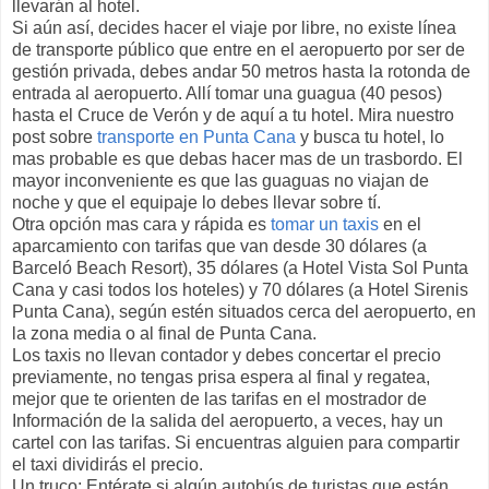
llevarán al hotel.
Si aún así, decides hacer el viaje por libre, no existe línea
de transporte público que entre en el aeropuerto por ser de
gestión privada, debes andar 50 metros hasta la rotonda de
entrada al aeropuerto. Allí tomar una guagua (40 pesos)
hasta el Cruce de Verón y de aquí a tu hotel. Mira nuestro
post sobre
transporte en Punta Cana
y busca tu hotel, lo
mas probable es que debas hacer mas de un trasbordo. El
mayor inconveniente es que las guaguas no viajan de
noche y que el equipaje lo debes llevar sobre tí.
Otra opción mas cara y rápida es
tomar un taxis
en el
aparcamiento con tarifas que van desde 30 dólares (a
Barceló Beach Resort), 35 dólares (a Hotel Vista Sol Punta
Cana y casi todos los hoteles) y 70 dólares (a Hotel Sirenis
Punta Cana), según estén situados cerca del aeropuerto, en
la zona media o al final de Punta Cana.
Los taxis no llevan contador y debes concertar el precio
previamente, no tengas prisa espera al final y regatea,
mejor que te orienten de las tarifas en el mostrador de
Información de la salida del aeropuerto, a veces, hay un
cartel con las tarifas. Si encuentras alguien para compartir
el taxi dividirás el precio.
Un truco: Entérate si algún autobús de turistas que están