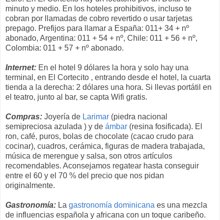
minuto y medio. En los hoteles prohibitivos, incluso te
cobran por llamadas de cobro revertido o usar tarjetas
prepago. Prefijos para llamar a España: 011+ 34 + nº
abonado, Argentina: 011 + 54 + nº, Chile: 011 + 56 + nº,
Colombia: 011 + 57 + nº abonado.
Internet:
En el hotel 9 dólares la hora y solo hay una
terminal, en El Cortecito , entrando desde el hotel, la cuarta
tienda a la derecha: 2 dólares una hora. Si llevas portátil en
el teatro, junto al bar, se capta Wifi gratis.
Compras:
Joyería de
Larimar
(piedra nacional
semipreciosa azulada ) y de
ámbar
(resina fosificada). El
ron, café, puros, bolas de chocolate (cacao crudo para
cocinar), cuadros, cerámica, figuras de madera trabajada,
música de merengue y salsa, son otros artículos
recomendables. Aconsejamos regatear hasta conseguir
entre el 60 y el 70 % del precio que nos pidan
originalmente.
Gastronomía:
La
gastronomía dominicana
es una mezcla
de influencias española y africana con un toque caribeño.