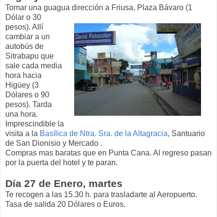
Tomar una guagua dirección a Friusa, Plaza B
ávaro (1
Dólar o 30
pesos). Allí
cambiar a un
autobús de
Sitrabapu que
sale cada media
hora hacia
Higüey (3
Dólares o 90
pesos). Tarda
una hora.
Imprescindible la
visita a la
Basílica de Ntra. Sra. de la Altagracia
, Santuario
de San Dionisio y Mercado .
Compras mas baratas que en Punta Cana. Al regreso pasan
por la puerta del hotel y te paran.
Día 27 de Enero, martes
Te recogen a las 15.30 h. para trasladarte al Aeropuerto.
Tasa de salida 20 Dólares o Euros.