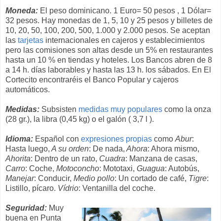
Moneda:
El peso dominicano. 1 Euro= 50 pesos , 1 Dólar=
32 pesos. Hay monedas de 1, 5, 10 y 25 pesos y billetes de
10, 20, 50, 100, 200, 500, 1.000 y 2.000 pesos. Se aceptan
las
tarjetas
internacionales en cajeros y establecimientos
pero las comisiones son altas desde un 5% en restaurantes
hasta un 10 % en tiendas y hoteles. Los Bancos abren de 8
a 14 h. días laborables y hasta las 13 h. los sábados. En El
Cortecito encontraréis el Banco Popular y cajeros
automáticos.
Medidas:
Subsisten
medidas muy populares
como la onza
(28 gr.), la libra (0,45 kg) o el galón ( 3,7 l ).
Idioma:
Español con
expresiones propias
como
Abur
:
Hasta luego,
A su orden
: De nada,
Ahora
: Ahora mismo,
Ahorita
: Dentro de un rato,
Cuadra
: Manzana de casas,
Carro
: Coche,
Motoconcho
: Mototaxi,
Guagua
: Autobús,
Manejar
: Conducir,
Medio pollo
: Un cortado de café,
Tigre
:
Listillo, pícaro.
Vídrio
: Ventanilla del coche.
Seguridad:
Muy
buena en Punta