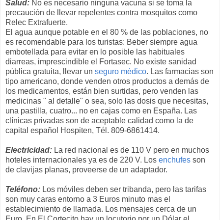
Salud:
No es necesario ninguna vacuna si se toma la
precaución de llevar repelentes contra mosquitos como
Relec Extrafuerte.
El agua aunque potable en el 80 % de las poblaciones, no
es recomendable para los turistas: Beber siempre agua
embotellada para evitar en lo posible las habituales
diarreas, imprescindible el Fortasec. No existe sanidad
pública gratuita, llevar un
seguro médico
. Las farmacias son
tipo americano, donde venden otros productos a demás de
los medicamentos, están bien surtidas, pero venden las
medicinas " al detalle" o sea, solo las dosis que necesitas,
una pastilla, cuatro... no en cajas como en España. Las
clínicas privadas son de aceptable calidad como la de
capital español Hospiten, Tél. 809-6861414.
Electricidad:
La red nacional es de 110 V pero en muchos
hoteles internacionales ya es de 220 V. Los
enchufes
son
de clavijas planas, proveerse de un adaptador.
Teléfono:
Los móviles deben ser tribanda, pero las tarifas
son muy caras entorno a 3 Euros minuto mas el
establecimiento de llamada. Los mensajes cerca de un
Euro. En El Cortecito hay un locutorio por un Dólar el