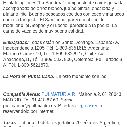
El plato típico es "La Bandera" compuesto de carne guisada
acompañada de arroz blanco, judías pintas, ensalada y
plátano frito. Buenos pescados cocidos con coco y mariscos
como la langosta. El Sancocho, parecido al cocido
madrileño, el Asopao y el Locrio, parecido a la paella. La
carne de vaca es de muy buena calidad.
Embajadas:
Todas están en Santo Domingo. España: Av.
Independencia,1205, Tél. 1-809-5351615, Argentina:
Máximo Gómez,10, Tél. 1-809-6822977, Chile: Av.
Anacaona,11, Tél. 1-809-5327800, Colombia: Fe Hurtado,8-
A, Tél. 1-809-5621670.
La Hora en Punta Cana:
En este momento son las
Compañía Aérea:
PULMATUR AIR
, Mahonia,2, 6º. 28043
MADRID. Tel. 91 418 87 60.
E-mail
:
pullmantur@pullmantur.es .Puedes
elegir asiento
reservándolo por internet.
Tasas:
Entrada 10 dólares y Salida 20 Dólares. Argentina,