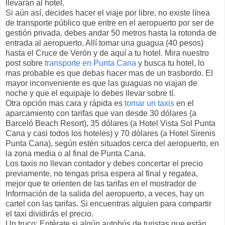
llevarán al hotel.
Si aún así, decides hacer el viaje por libre, no existe línea
de transporte público que entre en el aeropuerto por ser de
gestión privada, debes andar 50 metros hasta la rotonda de
entrada al aeropuerto. Allí tomar una guagua (40 pesos)
hasta el Cruce de Verón y de aquí a tu hotel. Mira nuestro
post sobre
transporte en Punta Cana
y busca tu hotel, lo
mas probable es que debas hacer mas de un trasbordo. El
mayor inconveniente es que las guaguas no viajan de
noche y que el equipaje lo debes llevar sobre tí.
Otra opción mas cara y rápida es
tomar un taxis
en el
aparcamiento con tarifas que van desde 30 dólares (a
Barceló Beach Resort), 35 dólares (a Hotel Vista Sol Punta
Cana y casi todos los hoteles) y 70 dólares (a Hotel Sirenis
Punta Cana), según estén situados cerca del aeropuerto, en
la zona media o al final de Punta Cana.
Los taxis no llevan contador y debes concertar el precio
previamente, no tengas prisa espera al final y regatea,
mejor que te orienten de las tarifas en el mostrador de
Información de la salida del aeropuerto, a veces, hay un
cartel con las tarifas. Si encuentras alguien para compartir
el taxi dividirás el precio.
Un truco: Entérate si algún autobús de turistas que están