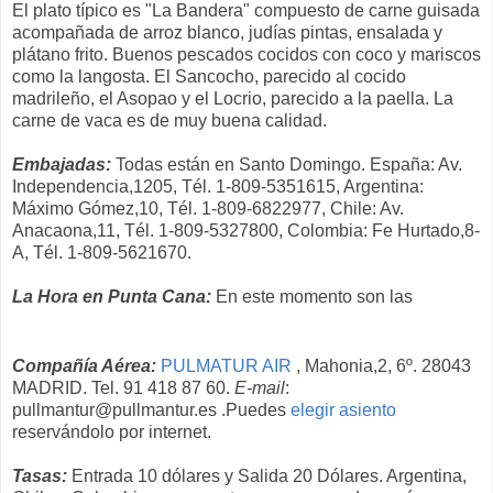
El plato típico es "La Bandera" compuesto de carne guisada
acompañada de arroz blanco, judías pintas, ensalada y
plátano frito. Buenos pescados cocidos con coco y mariscos
como la langosta. El Sancocho, parecido al cocido
madrileño, el Asopao y el Locrio, parecido a la paella. La
carne de vaca es de muy buena calidad.
Embajadas:
Todas están en Santo Domingo. España: Av.
Independencia,1205, Tél. 1-809-5351615, Argentina:
Máximo Gómez,10, Tél. 1-809-6822977, Chile: Av.
Anacaona,11, Tél. 1-809-5327800, Colombia: Fe Hurtado,8-
A, Tél. 1-809-5621670.
La Hora en Punta Cana:
En este momento son las
Compañía Aérea:
PULMATUR AIR
, Mahonia,2, 6º. 28043
MADRID. Tel. 91 418 87 60.
E-mail
:
pullmantur@pullmantur.es .Puedes
elegir asiento
reservándolo por internet.
Tasas:
Entrada 10 dólares y Salida 20 Dólares. Argentina,