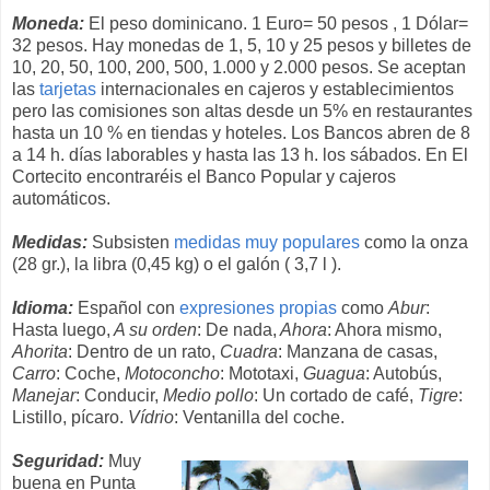
Moneda:
El peso dominicano. 1 Euro= 50 pesos , 1 Dólar=
32 pesos. Hay monedas de 1, 5, 10 y 25 pesos y billetes de
10, 20, 50, 100, 200, 500, 1.000 y 2.000 pesos. Se aceptan
las
tarjetas
internacionales en cajeros y establecimientos
pero las comisiones son altas desde un 5% en restaurantes
hasta un 10 % en tiendas y hoteles. Los Bancos abren de 8
a 14 h. días laborables y hasta las 13 h. los sábados. En El
Cortecito encontraréis el Banco Popular y cajeros
automáticos.
Medidas:
Subsisten
medidas muy populares
como la onza
(28 gr.), la libra (0,45 kg) o el galón ( 3,7 l ).
Idioma:
Español con
expresiones propias
como
Abur
:
Hasta luego,
A su orden
: De nada,
Ahora
: Ahora mismo,
Ahorita
: Dentro de un rato,
Cuadra
: Manzana de casas,
Carro
: Coche,
Motoconcho
: Mototaxi,
Guagua
: Autobús,
Manejar
: Conducir,
Medio pollo
: Un cortado de café,
Tigre
:
Listillo, pícaro.
Vídrio
: Ventanilla del coche.
Seguridad:
Muy
buena en Punta