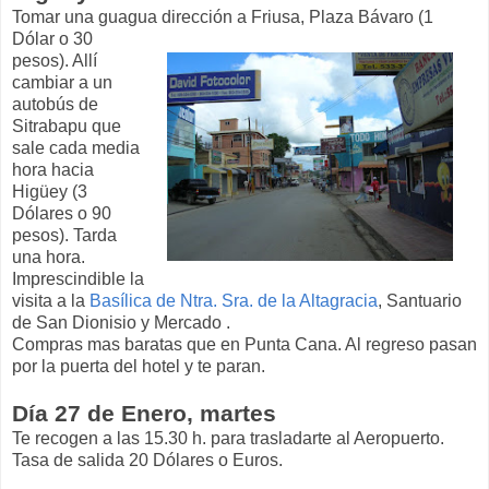
Tomar una guagua dirección a Friusa, Plaza B
ávaro (1
Dólar o 30
pesos). Allí
cambiar a un
autobús de
Sitrabapu que
sale cada media
hora hacia
Higüey (3
Dólares o 90
pesos). Tarda
una hora.
Imprescindible la
visita a la
Basílica de Ntra. Sra. de la Altagracia
, Santuario
de San Dionisio y Mercado .
Compras mas baratas que en Punta Cana. Al regreso pasan
por la puerta del hotel y te paran.
Día 27 de Enero, martes
Te recogen a las 15.30 h. para trasladarte al Aeropuerto.
Tasa de salida 20 Dólares o Euros.