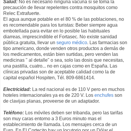
Salud:
No es necesario ninguna vacuna si se toma la
precaución de llevar repelentes contra mosquitos como
Relec Extrafuerte.
El agua aunque potable en el 80 % de las poblaciones, no
es recomendable para los turistas: Beber siempre agua
embotellada para evitar en lo posible las habituales
diarreas, imprescindible el Fortasec. No existe sanidad
pública gratuita, llevar un
seguro médico
. Las farmacias son
tipo americano, donde venden otros productos a demás de
los medicamentos, están bien surtidas, pero venden las
medicinas " al detalle" o sea, solo las dosis que necesitas,
una pastilla, cuatro... no en cajas como en España. Las
clínicas privadas son de aceptable calidad como la de
capital español Hospiten, Tél. 809-6861414.
Electricidad:
La red nacional es de 110 V pero en muchos
hoteles internacionales ya es de 220 V. Los
enchufes
son
de clavijas planas, proveerse de un adaptador.
Teléfono:
Los móviles deben ser tribanda, pero las tarifas
son muy caras entorno a 3 Euros minuto mas el
establecimiento de llamada. Los mensajes cerca de un
Euro. En El Cortecito hay un locutorio por un Dólar el