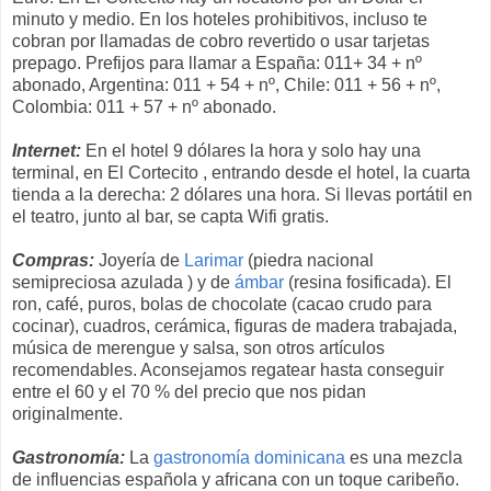
minuto y medio. En los hoteles prohibitivos, incluso te
cobran por llamadas de cobro revertido o usar tarjetas
prepago. Prefijos para llamar a España: 011+ 34 + nº
abonado, Argentina: 011 + 54 + nº, Chile: 011 + 56 + nº,
Colombia: 011 + 57 + nº abonado.
Internet:
En el hotel 9 dólares la hora y solo hay una
terminal, en El Cortecito , entrando desde el hotel, la cuarta
tienda a la derecha: 2 dólares una hora. Si llevas portátil en
el teatro, junto al bar, se capta Wifi gratis.
Compras:
Joyería de
Larimar
(piedra nacional
semipreciosa azulada ) y de
ámbar
(resina fosificada). El
ron, café, puros, bolas de chocolate (cacao crudo para
cocinar), cuadros, cerámica, figuras de madera trabajada,
música de merengue y salsa, son otros artículos
recomendables. Aconsejamos regatear hasta conseguir
entre el 60 y el 70 % del precio que nos pidan
originalmente.
Gastronomía:
La
gastronomía dominicana
es una mezcla
de influencias española y africana con un toque caribeño.