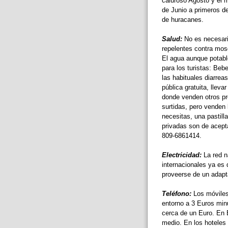
caluroso Agosto y el 
de Junio a primeros d
de huracanes.
Salud:
No es necesario
repelentes contra mos
El agua aunque potabl
para los turistas: Beb
las habituales diarrea
pública gratuita, lleva
donde venden otros p
surtidas, pero venden 
necesitas, una pastill
privadas son de acepta
809-6861414.
Electricidad:
La red n
internacionales ya es 
proveerse de un adapt
Teléfono:
Los móviles 
entorno a 3 Euros min
cerca de un Euro. En E
medio. En los hoteles 