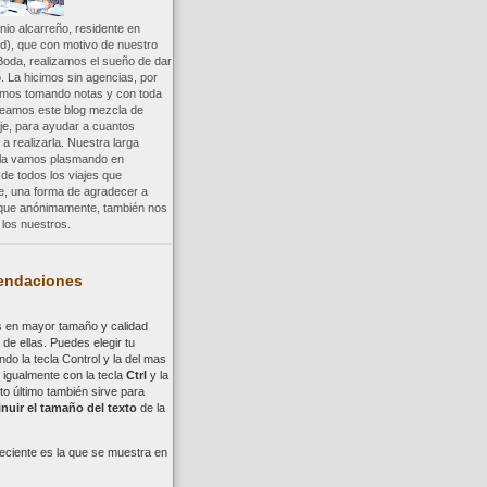
io alcarreño, residente en
d), que con motivo de nuestro
Boda, realizamos el sueño de dar
. La hicimos sin agencias, por
uimos tomando notas y con toda
reamos este blog mezcla de
aje, para ayudar a cuantos
a realizarla. Nuestra larga
a la vamos plasmando en
 de todos los viajes que
re, una forma de agradecer a
, que anónimamente, también nos
los nuestros.
ndaciones
s en mayor tamaño y calidad
de ellas. Puedes elegir tu
ndo la tecla
Control
y la del mas
,
i
gualmente con la tecla
Ctrl
y la
to último también sirve para
nuir el tamaño del texto
de la
eciente es la que se muestra en