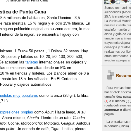
Amaneciendo en Punta Cana
Somos un matrimon
ística de Punta Cana
Alcobendas (Madri
25 Aniversario de 
8,5 millones de habitantes, Santo Domino : 3,5
La Vuelta al Mundo
de raza mestiza, 15 % negra y el otro 15% blanca. En
nuestra cuenta, f
ninguna población original en su zona costera, la mas
esa información c
diario y guía de vi
 interior de la región, se encuentra Higüey con
también se animen 
trayectoria viajer
consejos y relatos
nicano. 1 Euro= 50 pesos , 1 Dólar= 32 pesos. Hay
realizamos por lib
otros internautas
25 pesos y billetes de 10, 20, 50, 100, 200, 500,
ayudan a preparar 
Se aceptan las
tarjetas
internacionales en cajeros y
 las comisiones son altas desde un 5% en
 10 % en tiendas y hoteles. Los Bancos abren de 8 a
Recome
y hasta las 13 h. los sábados. En El Cortecito
 Popular y cajeros automáticos.
- Para ver las
foto
hacer click encima 
edidas muy populares
como la onza (28 gr.), la libra
tamaño ideal pulsa
7 l ).
(
+
)
o el menos (
-
)
rueda del ratón, es
aumentar o dismi
expresiones propias
como
Abur
: Hasta luego,
A su
página.
: Ahora mismo,
Ahorita
: Dentro de un rato,
Cuadra
:
- La entrada mas r
rro
: Coche,
Motoconcho
: Mototaxi,
Guagua
: Autobús,
la portada (Inicio).
io pollo
: Un cortado de café,
Tigre
: Listillo, pícaro.