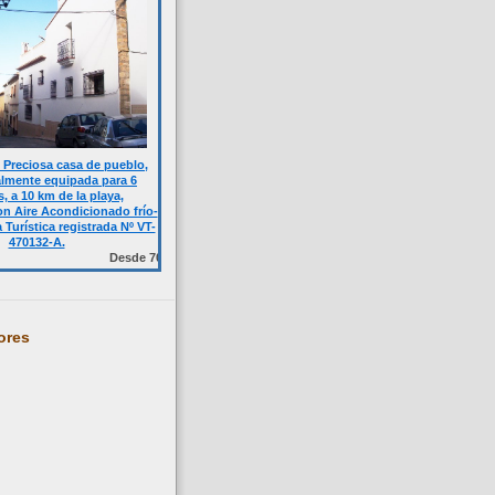
Preciosa casa de pueblo,
almente equipada para 6
, a 10 km de la playa,
n Aire Acondicionado frío-
a Turística registrada Nº VT-
470132-A.
Desde 700 € quincena casa completa.Temporalmente NO DISPONIBLE. 
ores