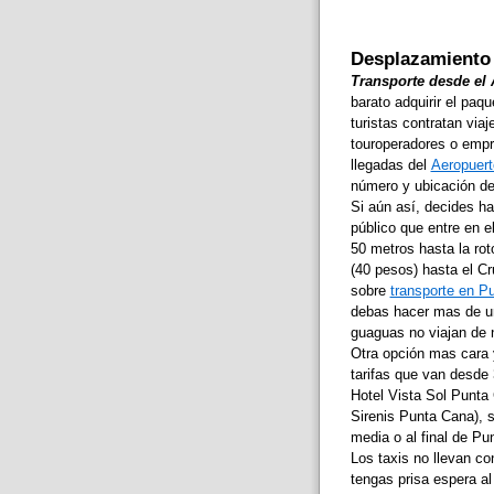
Desplazamiento 
Transporte desde el 
barato adquirir el paqu
turistas contratan vi
touroperadores o empr
llegadas del
Aeropuert
número y ubicación del
Si aún así, decides hac
público que entre en e
50 metros hasta la rot
(40 pesos) hasta el Cr
sobre
transporte en P
debas hacer mas de un
guaguas no viajan de n
Otra opción mas cara 
tarifas que van desde 
Hotel Vista Sol Punta 
Sirenis Punta Cana), s
media o al final de Pu
Los taxis no llevan co
tengas prisa espera al 