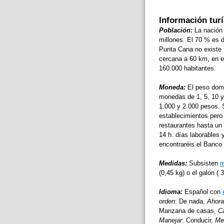
Información tur
Población:
La nación 
millones. El 70 % es 
Punta Cana no existe 
cercana a 60 km, en el
160.000 habitantes.
Moneda:
El peso domi
monedas de 1, 5, 10 y 
1.000 y 2.000 pesos. 
establecimientos pero
restaurantes hasta un
14 h. días laborables 
encontraréis el Banco
Medidas:
Subsisten
m
(0,45 kg) o el galón ( 3,
Idioma:
Español con
orden
: De nada,
Ahora
Manzana de casas,
Ca
Manejar
: Conducir,
Med