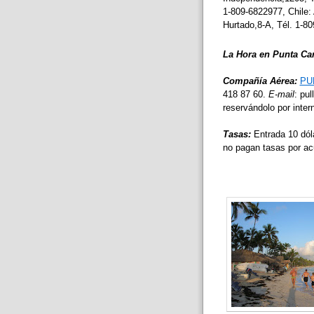
1-809-6822977, Chile:
Hurtado,8-A, Tél. 1-8
La Hora en Punta Ca
Compañía Aérea:
PU
418 87 60.
E-mail
: pu
reservándolo por intern
Tasas:
Entrada 10 dóla
no pagan tasas por ac