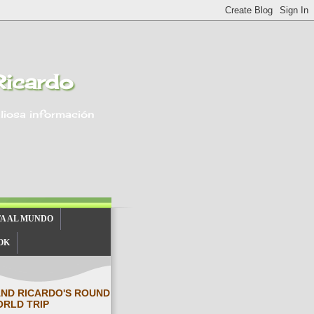
Ricardo
aliosa información
TA AL MUNDO
OK
AND RICARDO'S ROUND
ORLD TRIP