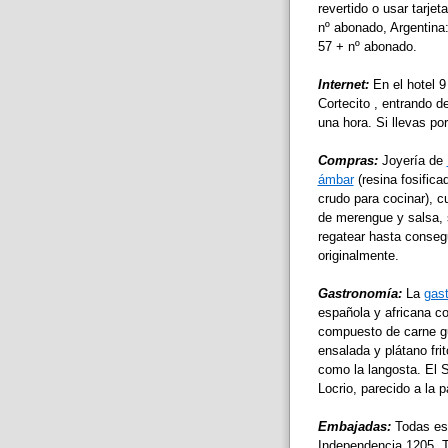
revertido o usar tarje
nº abonado, Argentina:
57 + nº abonado.
Internet:
En el hotel 9
Cortecito , entrando de
una hora. Si llevas port
Compras:
Joyería de
ámbar
(resina fosifica
crudo para cocinar), 
de merengue y salsa, 
regatear hasta consegu
originalmente.
Gastronomía:
La
gas
española y africana co
compuesto de carne gu
ensalada y plátano fr
como la langosta. El S
Locrio, parecido a la 
Embajadas:
Todas es
Independencia,1205, T