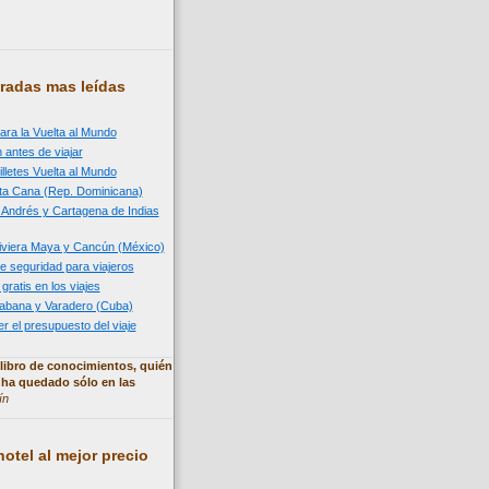
radas mas leídas
ara la Vuelta al Mundo
 antes de viajar
illetes Vuelta al Mundo
nta Cana (Rep. Dominicana)
n Andrés y Cartagena de Indias
 Riviera Maya y Cancún (México)
e seguridad para viajeros
 gratis en los viajes
 Habana y Varadero (Cuba)
 el presupuesto del viaje
libro de conocimientos, quién
 ha quedado sólo en las
ín
otel al mejor precio