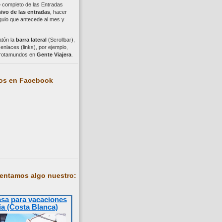
ce completo de las Entradas
ivo de las entradas
, hacer
ngulo que antecede al mes y
atón la
barra lateral
(Scrollbar),
nlaces (links), por ejemplo,
trotamundos en
Gente Viajera
.
os en Facebook
entamos algo nuestro:
asa para vacaciones
ia (Costa Blanca)