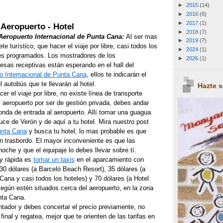
►
2015
(14)
►
2016
(6)
►
2017
(1)
Aeropuerto - Hotel
►
2018
(7)
Aeropuerto Internacional de Punta Cana:
Al ser mas
►
2019
(7)
ete turístico, que hacer el viaje por libre, casi todos los
►
2024
(1)
ajes programados. Los mostradores de los
►
2026
(1)
esas receptivas están esperando en el hall del
o Internacional de Punta Cana
, ellos te indicarán el
 autobús que te llevarán al hotel.
Hazte 
er el viaje por libre, no existe línea de transporte
l aeropuerto por ser de gestión privada, debes andar
onda de entrada al aeropuerto. Allí tomar una guagua
uce de Verón y de aquí a tu hotel. Mira nuestro post
unta Cana
y busca tu hotel, lo mas probable es que
 trasbordo. El mayor inconveniente es que las
oche y que el equipaje lo debes llevar sobre tí.
y rápida es
tomar un taxis
en el aparcamiento con
30 dólares (a Barceló Beach Resort), 35 dólares (a
Cana y casi todos los hoteles) y 70 dólares (a Hotel
egún estén situados cerca del aeropuerto, en la zona
nta Cana.
ntador y debes concertar el precio previamente, no
final y regatea, mejor que te orienten de las tarifas en