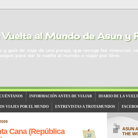
 Vuelta al Mundo de Asun y 
o y guía de viaje de una pareja, que recoge las vivencias, v
sejos para dar la vuelta al mundo o viajar por libre.
 CUÉNTANOS
INFORMACIÓN ANTES DE VIAJAR
DIARIO DE LA VUEL
OS VIAJES POR EL MUNDO
ENTREVISTAS A TROTAMUNDOS
FACEBO
 2009
ASUN 
ta Cana (República
THE W
18