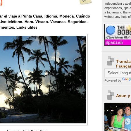
)
Independent travel
experiences, tips 
a trip around the 
ar el viaje a Punta Cana. Idioma. Moneda. Cuándo
without any help of
 Uso teléfono. Hora. Visado. Vacunas. Seguridad.
ientos. Links útiles.
Transla
Françai
Powered by
Asun y