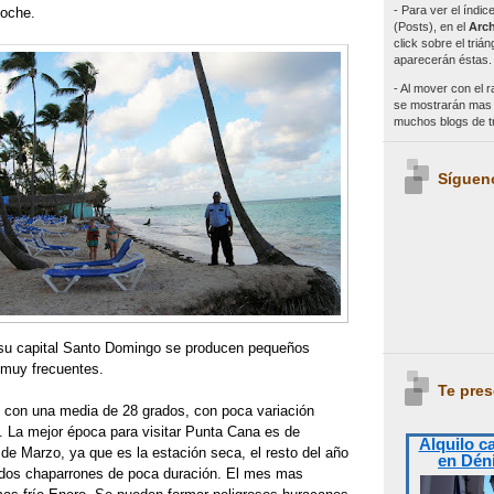
- Para ver el índi
coche.
(Posts), en el
Arch
click sobre el triá
aparecerán éstas.
- Al mover con el r
se mostrarán mas e
muchos blogs de 
Síguen
 su capital Santo Domingo se producen pequeños
 muy frecuentes.
Te pres
, con una media de 28 grados, con poca variación
e. La mejor época para visitar Punta Cana es de
Alquilo c
de Marzo, ya que es la estación seca, el resto del año
en Dén
ados chaparrones de poca duración. El mes mas