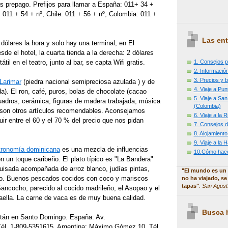
tas prepago. Prefijos para llamar a España: 011+ 34 +
 011 + 54 + nº, Chile: 011 + 56 + nº, Colombia: 011 +
Las ent
 dólares la hora y solo hay una terminal, en El
sde el hotel, la cuarta tienda a la derecha: 2 dólares
1. Consejos p
átil en el teatro, junto al bar, se capta Wifi gratis.
2. Información
3. Precios y b
Larimar
(piedra nacional semipreciosa azulada ) y de
4. Viaje a Pu
da). El ron, café, puros, bolas de chocolate (cacao
5. Viaje a Sa
cuadros, cerámica, figuras de madera trabajada, música
(Colombia)
son otros artículos recomendables. Aconsejamos
6. Viaje a la
ir entre el 60 y el 70 % del precio que nos pidan
7. Consejos d
8. Alojamiento
9. Viaje a la
tronomía dominicana
es una mezcla de influencias
10.Cómo hacer
n un toque caribeño. El plato típico es "La Bandera"
isada acompañada de arroz blanco, judías pintas,
"El mundo es un 
ito. Buenos pescados cocidos con coco y mariscos
no ha viajado, se
tapas"
.
San Agust
ancocho, parecido al cocido madrileño, el Asopao y el
paella. La carne de vaca es de muy buena calidad.
Busca h
tán en Santo Domingo. España: Av.
él. 1-809-5351615, Argentina: Máximo Gómez,10, Tél.