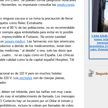
mas frío Enero. Se pueden formar peligrosos huracanes
e Noviembre, es importante consultar las
predicciones
 ninguna vacuna si se toma la precaución de llevar
quitos como Relec Extrafuerte.
e en el 80 % de las poblaciones, no es recomendable
er siempre agua embotellada para evitar en lo posible
CASA ASUN. 
s, imprescindible el Fortasec. No existe sanidad
nueva, tot
r un
seguro médico
. Las farmacias son tipo americano,
personas
roductos a demás de los medicamentos, están bien
económica. Co
calor. Viviend
las medicinas " al detalle" o sea, solo las dosis que
a, cuatro... no en cajas como en España. Las clínicas
ble calidad como la de capital español Hospiten, Tél.
Seguid
acional es de 110 V pero en muchos hoteles
de 220 V. Los
enchufes
son de clavijas planas,
ador.
deben ser tribanda, pero las tarifas son muy caras
uto mas el establecimiento de llamada. Los mensajes
l Cortecito hay un locutorio por un Dólar el minuto y
prohibitivos, incluso te cobran por llamadas de cobro