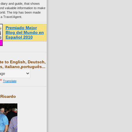
 diary and guide, that shows
and valuable information to make
world. The trip has been made
 a Travel Agent.
Premiado Mejor
Blog del Mundo en
Español 2010
te to English, Deutsch,
s, italiano,português...
Translate
 Ricardo