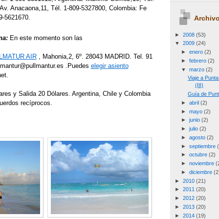
 Av. Anacaona,11, Tél. 1-809-5327800, Colombia: Fe
09-5621670.
Archivo
►
2008
(53)
na:
En este momento son las
▼
2009
(24)
►
enero
(2)
LMATUR AIR
, Mahonia,2, 6º. 28043 MADRID. Tel. 91
►
febrero
(2)
llmantur@pullmantur.es .Puedes
elegir asiento
▼
marzo
(2)
et.
Viaje a Punt
(III)
res y Salida 20 Dólares. Argentina, Chile y Colombia
Guía de Punt
uerdos recíprocos.
►
abril
(2)
►
mayo
(2)
►
junio
(2)
►
julio
(2)
►
agosto
(2)
►
septiembre
►
octubre
(2)
►
noviembre
(
►
diciembre
(2
►
2010
(21)
►
2011
(20)
►
2012
(20)
►
2013
(20)
►
2014
(19)