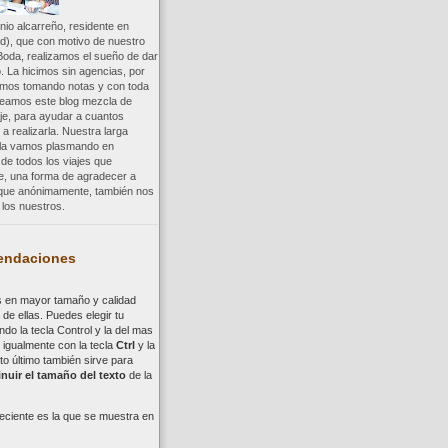
io alcarreño, residente en
d), que con motivo de nuestro
Boda, realizamos el sueño de dar
. La hicimos sin agencias, por
uimos tomando notas y con toda
reamos este blog mezcla de
aje, para ayudar a cuantos
a realizarla. Nuestra larga
a la vamos plasmando en
 de todos los viajes que
re, una forma de agradecer a
, que anónimamente, también nos
los nuestros.
ndaciones
s en mayor tamaño y calidad
de ellas. Puedes elegir tu
ndo la tecla
Control
y la del mas
,
i
gualmente con la tecla
Ctrl
y la
to último también sirve para
nuir el tamaño del texto
de la
eciente es la que se muestra en