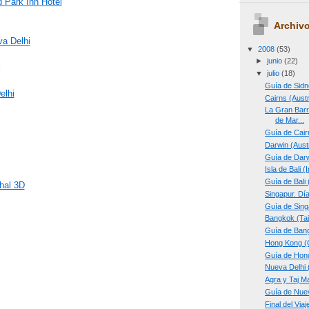
 Park Inn Hotel
Archivo
va Delhi
▼
2008
(53)
►
junio
(22)
▼
julio
(18)
Guía de Sidn
elhi
Cairns (Aust
La Gran Barr
de Mar...
Guía de Cairn
Darwin (Aust
Guía de Darw
Isla de Bali 
Guía de Bali 
ahal 3D
Singapur. Dí
Guía de Sing
Bangkok (Tai
Guía de Bang
Hong Kong (C
Guía de Hong
Nueva Delhi 
Agra y Taj Ma
Guía de Nuev
Final del Viaj