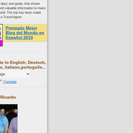
 diary and guide, that shows
and valuable information to make
world. The trip has been made
 a Travel Agent.
Premiado Mejor
Blog del Mundo en
Español 2010
te to English, Deutsch,
s, italiano,português...
Translate
 Ricardo