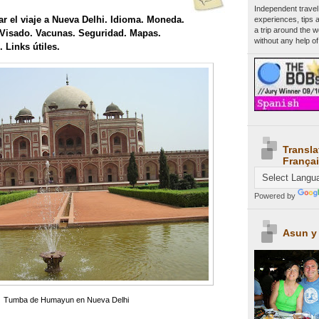
Independent travel
ar el viaje a Nueva Delhi. Idioma. Moneda.
experiences, tips 
a trip around the 
 Visado. Vacunas. Seguridad. Mapas.
without any help of
 Links útiles.
Transla
Françai
Powered by
Asun y
Tumba de Humayun en Nueva Delhi