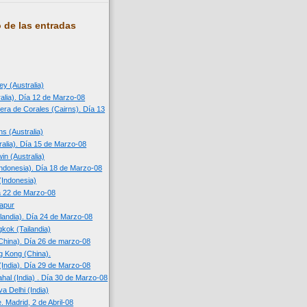
 de las entradas
ey (Australia)
ralia). Día 12 de Marzo-08
era de Corales (Cairns). Día 13
s (Australia)
ralia). Día 15 de Marzo-08
in (Australia)
(Indonesia). Día 18 de Marzo-08
(Indonesia)
a 22 de Marzo-08
apur
landia). Día 24 de Marzo-08
kok (Tailandia)
hina). Día 26 de marzo-08
 Kong (China).
(India). Día 29 de Marzo-08
hal (India) . Día 30 de Marzo-08
a Delhi (India)
e. Madrid, 2 de Abril-08