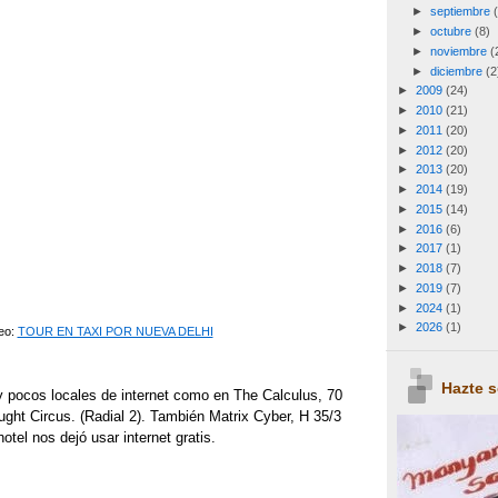
►
septiembre
►
octubre
(8)
►
noviembre
(
►
diciembre
(2
►
2009
(24)
►
2010
(21)
►
2011
(20)
►
2012
(20)
►
2013
(20)
►
2014
(19)
►
2015
(14)
►
2016
(6)
►
2017
(1)
►
2018
(7)
►
2019
(7)
►
2024
(1)
►
2026
(1)
deo:
TOUR EN TAXI POR NUEVA DELHI
Hazte 
 pocos locales de internet como en The Calculus, 70
ght Circus. (Radial 2). También Matrix Cyber, H 35/3
otel nos dejó usar internet gratis.