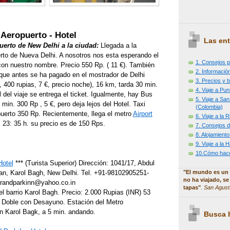
Aeropuerto - Hotel
Las ent
uerto de New Delhi a la ciudad:
Llegada a la
rto de Nueva Delhi. A nosotros nos esta esperando el
1. Consejos p
 con nuestro nombre. Precio 550 Rp. ( 11 €). También
2. Información
 que antes se ha pagado en el mostrador de Delhi
3. Precios y b
d, 400 rupias, 7 €, precio noche), 16 km, tarda 30 min.
4. Viaje a Pu
nal del viaje se entrega el ticket. Igualmente, hay Bus
5. Viaje a Sa
min. 300 Rp , 5 €, pero deja lejos del Hotel. Taxi
(Colombia)
puerto 350 Rp. Recientemente, llega el metro
Airport
6. Viaje a la
 23: 35 h. su precio es de 150 Rps.
7. Consejos d
8. Alojamiento
9. Viaje a la
10.Cómo hacer
Hotel
*** (Turista Superior) Dirección: 1041/17, Abdul
"El mundo es un 
n, Karol Bagh, New Delhi. Tel. +91-98102905251-
no ha viajado, se
grandparkinn@yahoo.co.in
tapas"
.
San Agust
 el barrio Karol Bagh. Precio: 2.000 Rupias (INR) 53
 Doble con Desayuno. Estación del Metro
 Karol Bagk, a 5 min. andando.
Busca h