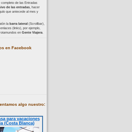
ce completo de las Entradas
ivo de las entradas
, hacer
ngulo que antecede al mes y
atón la
barra lateral
(Scrollbar),
nlaces (links), por ejemplo,
trotamundos en
Gente Viajera
.
os en Facebook
entamos algo nuestro:
asa para vacaciones
ia (Costa Blanca)