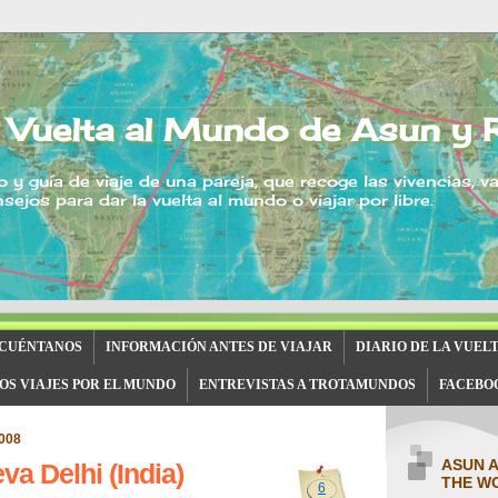
 Vuelta al Mundo de Asun y 
o y guía de viaje de una pareja, que recoge las vivencias, v
sejos para dar la vuelta al mundo o viajar por libre.
 CUÉNTANOS
INFORMACIÓN ANTES DE VIAJAR
DIARIO DE LA VUEL
OS VIAJES POR EL MUNDO
ENTREVISTAS A TROTAMUNDOS
FACEBO
2008
ASUN 
va Delhi (India)
THE W
6