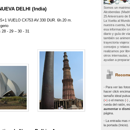
Somos un matrimon
UEVA DELHI (India)
Alcobendas (Madri
25 Aniversario de 
15+1 VUELO CX753 AV.330 DUR. 6h.20 m.
La Vuelta al Mundo
nuestra cuenta, f
igerio
esa información c
 28 - 29 – 30 - 31
diario y guía de vi
también se animen 
trayectoria viajer
consejos y relatos
realizamos por lib
otros internautas
ayudan a preparar 
Recome
- Para ver las
foto
hacer click encima 
tamaño ideal pulsa
(
+
)
o el menos (
-
)
rueda del ratón, es
aumentar o dismi
página.
- La entrada mas r
la portada (Inicio).