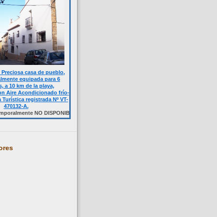
Preciosa casa de pueblo,
almente equipada para 6
, a 10 km de la playa,
n Aire Acondicionado frío-
a Turística registrada Nº VT-
470132-A.
ente NO DISPONIBLE. Haga click sobre la foto.
ores