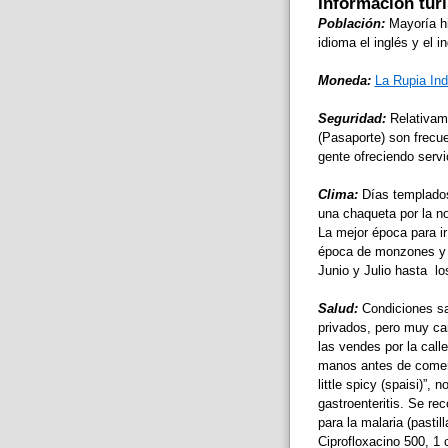
Información turí
Población:
Mayoría h
idioma el inglés y el
Moneda:
La Rupia In
Seguridad:
Relativam
(Pasaporte) son frecue
gente ofreciendo serv
Clima:
Días templados
una chaqueta por la n
La mejor época para i
época de monzones y n
Junio y Julio hasta lo
Salud:
Condiciones san
privados, pero muy ca
las vendes por la call
manos antes de comer.
little spicy (spaisi)”,
gastroenteritis. Se re
para la malaria (pastil
Ciprofloxacino 500, 1 