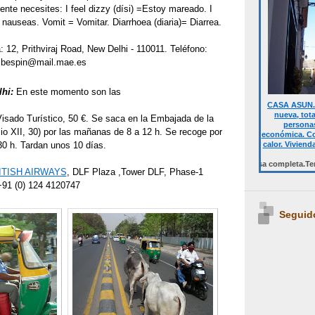
nte necesites: I feel dizzy (dísi) =Estoy mareado. I
o nauseas. Vomit = Vomitar. Diarrhoea (diaria)= Diarrea.
: 12, Prithviraj Road, New Delhi - 110011. Teléfono:
mbespin@mail.mae.es
hi:
En este momento son las
CASA ASUN. 
nueva, tot
isado Turístico, 50 €. Se saca en la Embajada de la
personas
Pio XII, 30) por las mañanas de 8 a 12 h. Se recoge por
económica. Co
calor. Viviend
30 h. Tardan unos 10 días.
Desde 700 € quincena casa completa.Temporalm
ITISH AIRWAYS
, DLF Plaza ,Tower DLF, Phase-1
+91 (0) 124 4120747
Seguid