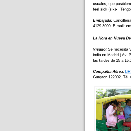
usuales, que posibleme
feel sick (sik)-= Teng
Embajada:
Cancillería
4129 3000. E-mail: e
La Hora en Nueva Del
Visado:
Se necesita V
india en Madrid ( Av. 
las tardes de 15 a 16:
Compañía Aérea:
BR
Gurgaon 122002. Tél.