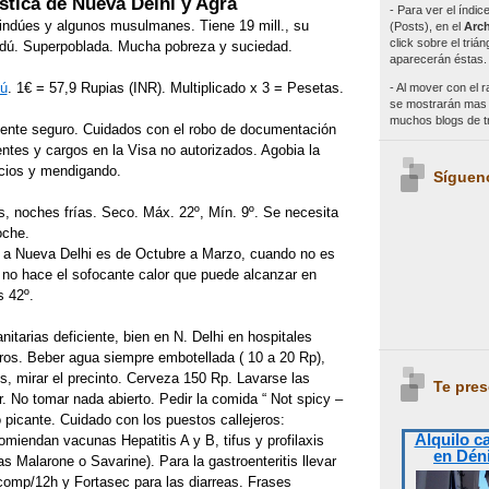
stica de Nueva Delhi y Agra
- Para ver el índi
indúes y algunos musulmanes. Tiene 19 mill., su
(Posts), en el
Arch
click sobre el triá
 indú. Superpoblada. Mucha pobreza y suciedad.
aparecerán éstas.
dú
. 1€ = 57,9 Rupias (INR). Multiplicado x 3 = Pesetas.
- Al mover con el r
se mostrarán mas e
muchos blogs de 
ente seguro. Cuidados con el robo de documentación
ntes y cargos en la Visa no autorizados. Agobia la
icios y mendigando.
Síguen
, noches frías. Seco. Máx. 22º, Mín. 9º. Se necesita
oche.
r a Nueva Delhi es de Octubre a Marzo, cuando no es
o hace el sofocante calor que puede alcanzar en
s 42º.
itarias deficiente, bien en N. Delhi en hospitales
ros. Beber agua siempre embotellada ( 10 a 20 Rp),
es, mirar el precinto. Cerveza 150 Rp. Lavarse las
Te pres
 No tomar nada abierto. Pedir la comida “ Not spicy –
 no picante. Cuidado con los puestos callejeros:
Alquilo c
comiendan vacunas Hepatitis A y B, tifus y profilaxis
en Dén
las Malarone o Savarine). Para la gastroenteritis llevar
comp/12h y Fortasec para las diarreas. Frases