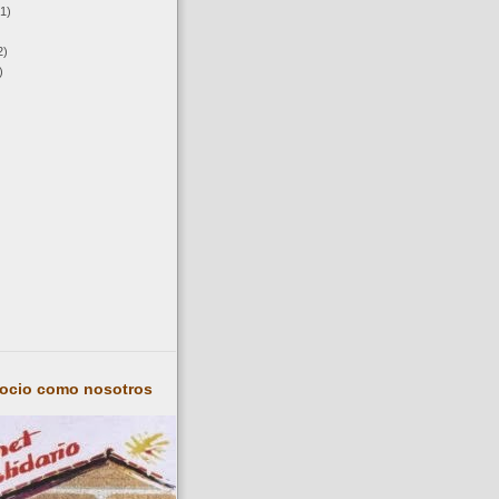
(1)
2)
)
socio como nosotros