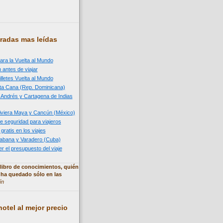
radas mas leídas
ara la Vuelta al Mundo
 antes de viajar
illetes Vuelta al Mundo
nta Cana (Rep. Dominicana)
n Andrés y Cartagena de Indias
 Riviera Maya y Cancún (México)
e seguridad para viajeros
 gratis en los viajes
 Habana y Varadero (Cuba)
 el presupuesto del viaje
libro de conocimientos, quién
 ha quedado sólo en las
ín
otel al mejor precio