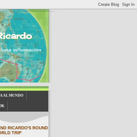
Ricardo
aliosa información
TA AL MUNDO
OK
AND RICARDO'S ROUND
ORLD TRIP