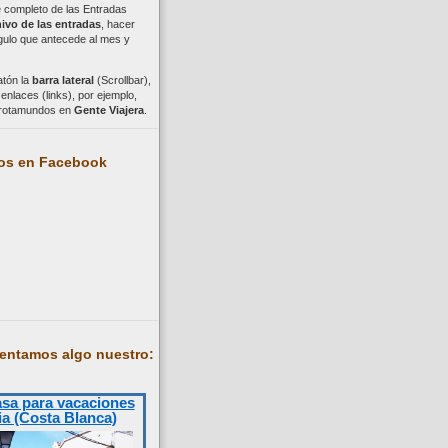
ce completo de las Entradas
ivo de las entradas
, hacer
ngulo que antecede al mes y
atón la
barra lateral
(Scrollbar),
nlaces (links), por ejemplo,
trotamundos en
Gente Viajera
.
os en Facebook
entamos algo nuestro:
asa para vacaciones
ia (Costa Blanca)