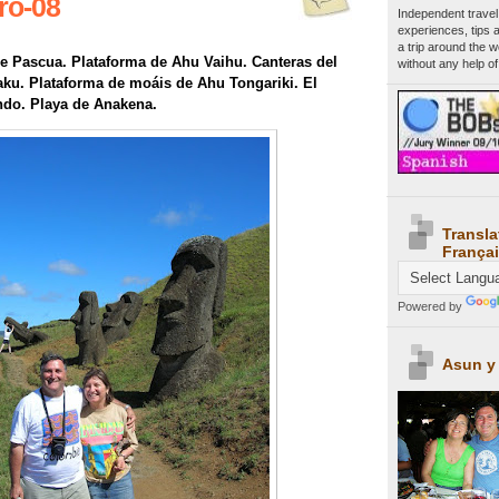
ro-08
Independent travel
experiences, tips 
a trip around the 
 de Pascua. Plataforma de Ahu Vaihu. Canteras del
without any help of
ku. Plataforma de moáis de Ahu Tongariki. El
do. Playa de Anakena.
Transla
Françai
Powered by
Asun y