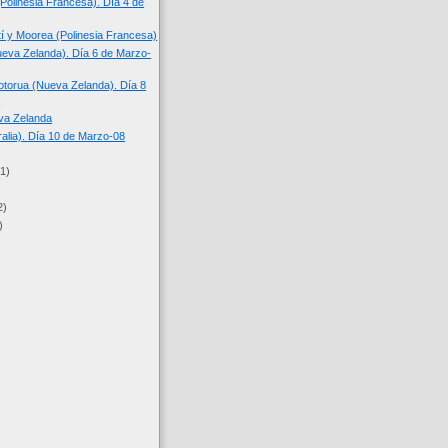
(Polinesia Francesa). Día 4 de
tí y Moorea (Polinesia Francesa)
eva Zelanda). Día 6 de Marzo-
torua (Nueva Zelanda). Día 8
.
va Zelanda
ralia). Día 10 de Marzo-08
(1)
2)
)