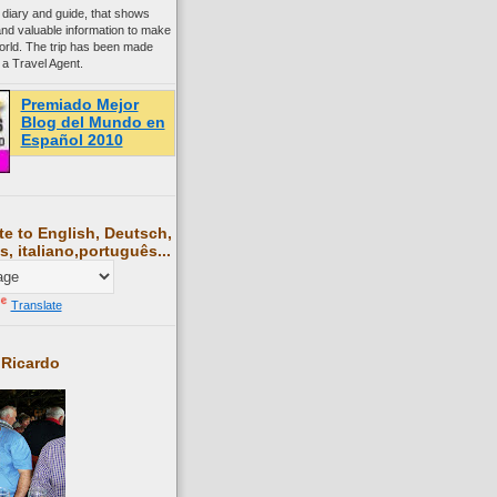
 diary and guide, that shows
and valuable information to make
world. The trip has been made
 a Travel Agent.
Premiado Mejor
Blog del Mundo en
Español 2010
te to English, Deutsch,
s, italiano,português...
Translate
 Ricardo