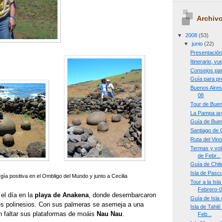
Archivo
▼
2008
(53)
▼
junio
(22)
Presentació
Itinerario, v
Consejos par
Guía para pr
Buenos Aires
08
Tour de Buen
La Pampa arg
Guía de Buen
Santiago de 
Ruta del Vino
Termas y vol
de Febr...
Guía de Chil
Isla de Pascu
ía positiva en el Ombligo del Mundo y junto a Cecilia
Tour a la Isl
Febrero-
l día en la
playa de Anakena
, donde desembarcaron
Guía de Isla
es polinesios. Con sus palmeras se asemeja a una
Isla de Tahit
n faltar sus plataformas de moáis
Nau Nau
.
Feb...