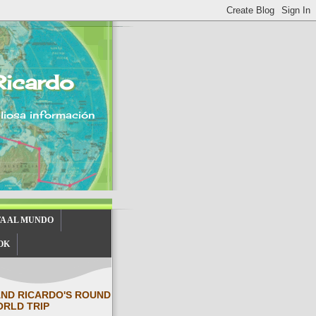
Ricardo
aliosa información
TA AL MUNDO
OK
AND RICARDO'S ROUND
ORLD TRIP