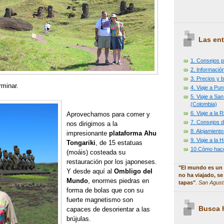
Las ent
1. Consejos p
2. Información
3. Precios y b
rminar.
4. Viaje a Pu
5. Viaje a Sa
(Colombia)
6. Viaje a la
Aprovechamos para comer y
7. Consejos d
nos dirigimos a la
8. Alojamiento
impresionante
plataforma Ahu
9. Viaje a la
Tongariki
, de 15 estatuas
10.Cómo hacer
(moáis) costeada su
restauración por los japoneses.
"El mundo es un 
Y desde aquí al
Ombligo del
no ha viajado, se
Mundo
, enormes piedras en
tapas"
.
San Agust
forma de bolas que con su
fuerte magnetismo son
Busca h
capaces de desorientar a las
brújulas.