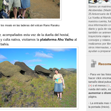
Somos un matrimon
Alcobendas (Madri
25 Aniversario de 
La Vuelta al Mundo
nuestra cuenta, f
esa información c
 los moais en las laderas del volcan Rano Raraku
diario y guía de vi
también se animen 
 acompañados esta vez de la dueña del hostal,
trayectoria viajer
y culta nativa, visitamos la
plataforma Ahu Vaihu
al
consejos y relatos
realizamos por lib
 bahía.
otros internautas
ayudan a preparar 
Recome
- Para ver las
foto
hacer click encima 
tamaño ideal pulsa
(
+
)
o el menos (
-
)
rueda del ratón, es
aumentar o dismi
página.
- La entrada mas r
la portada (Inicio).