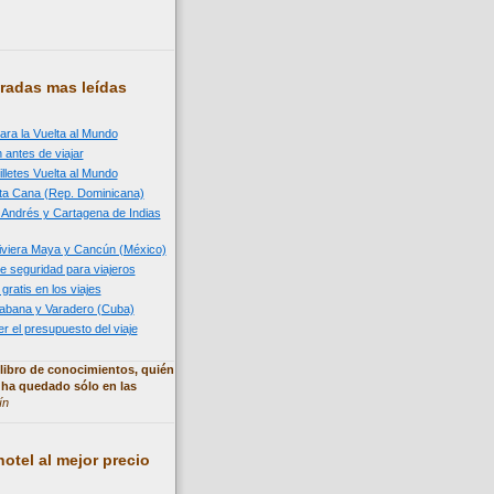
radas mas leídas
ara la Vuelta al Mundo
 antes de viajar
illetes Vuelta al Mundo
nta Cana (Rep. Dominicana)
n Andrés y Cartagena de Indias
 Riviera Maya y Cancún (México)
e seguridad para viajeros
 gratis en los viajes
 Habana y Varadero (Cuba)
 el presupuesto del viaje
libro de conocimientos, quién
 ha quedado sólo en las
ín
otel al mejor precio