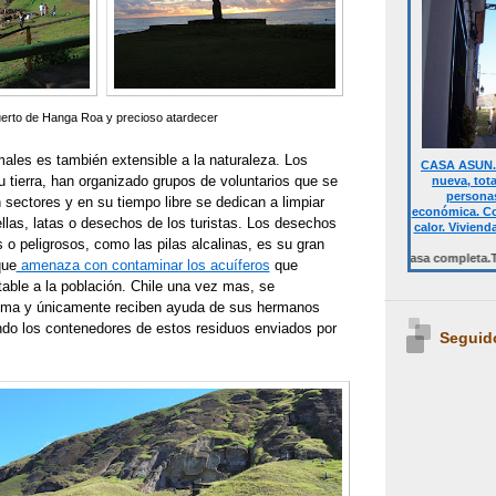
erto de Hanga Roa y precioso atardecer
ales es también extensible a la naturaleza. Los
CASA ASUN. 
 tierra, han organizado grupos de voluntarios que se
nueva, tot
personas
n sectores y en su tiempo libre se dedican a limpiar
económica. Co
ellas, latas o desechos de los turistas. Los desechos
calor. Viviend
s o peligrosos, como las pilas alcalinas, es su gran
Desde 700 € quincena casa completa.Temporalm
que
amenaza con contaminar los acuíferos
que
able a la población. Chile una vez mas, se
lema y únicamente reciben ayuda de sus hermanos
ando los contenedores de estos residuos enviados por
Seguid