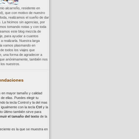
io alcarreño, residente en
d), que con motivo de nuestro
Boda, realizamos el sueño de dar
. La hicimos sin agencias, por
uimos tomando notas y con toda
reamos este blog mezcla de
aje, para ayudar a cuantos
a realizarla. Nuestra larga
a la vamos plasmando en
 de todos los viajes que
re, una forma de agradecer a
, que anónimamente, también nos
los nuestros.
ndaciones
s en mayor tamaño y calidad
de ellas. Puedes elegir tu
ndo la tecla
Control
y la del mas
,
i
gualmente con la tecla
Ctrl
y la
to último también sirve para
nuir el tamaño del texto
de la
eciente es la que se muestra en