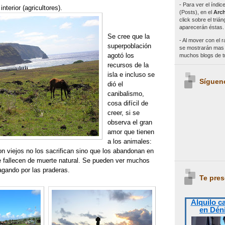
- Para ver el índi
nterior (agricultores).
(Posts), en el
Arch
click sobre el triá
aparecerán éstas.
Se cree que la
- Al mover con el r
superpoblación
se mostrarán mas e
agotó los
muchos blogs de 
recursos de la
isla e incluso se
Síguen
dió el
canibalismo,
cosa difícil de
creer, si se
observa el gran
amor que tienen
a los animales:
n viejos no los sacrifican sino que los abandonan en
e fallecen de muerte natural. Se pueden ver muchos
agando por las praderas.
Te pres
Alquilo c
en Dén