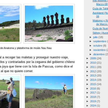
Isla Moorea 
Marzo-08
Guía de Tahi
Auckland (Nu
08
Waitomo y Ro
de Marzo
Guía de Nue
Sidney (Aust
►
julio
(18)
►
septiembre
►
octubre
(8)
 de Anakena y plataforma de moáis Nau Nau
►
noviembre
(
►
diciembre
(2
al a recoger las maletas y proseguir nuestro viaje,
►
2009
(24)
os y contrariados por la ceguera del gobierno chileno
►
2010
(21)
a joya que tiene con la Isla de Pascua, como dice el
►
2011
(20)
 al que no quiere comer.
►
2012
(20)
►
2013
(20)
►
2014
(19)
►
2015
(14)
►
2016
(6)
►
2017
(1)
►
2018
(7)
►
2019
(7)
►
2024
(1)