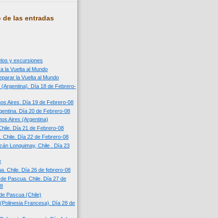
 de las entradas
n
uelos y excursiones
a la Vuelta al Mundo
eparar la Vuelta al Mundo
 (Argentina). Día 18 de Febrero-
os Aires. Día 19 de Febrero-08
entina. Día 20 de Febrero-08
os Aires (Argentina)
Chile. Día 21 de Febrero-08
. Chile. Día 22 de Febrero-08
cán Lonquimay, Chile . Día 23
e
a. Chile. Día 26 de febrero-08
a de Pascua. Chile. Día 27 de
08
 de Pascua (Chile)
í (Polinesia Francesa). Día 28 de