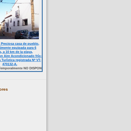
Preciosa casa de pueblo,
almente equipada para 6
, a 10 km de la playa,
n Aire Acondicionado frío-
a Turística registrada Nº VT-
470132-A.
ente NO DISPONIBLE. Haga click sobre la foto.
ores