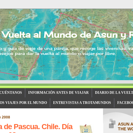
 Vuelta al Mundo de Asun y 
o y guía de viaje de una pareja, que recoge las vivencias, v
sejos para dar la vuelta al mundo o viajar por libre.
 CUÉNTANOS
INFORMACIÓN ANTES DE VIAJAR
DIARIO DE LA VUEL
OS VIAJES POR EL MUNDO
ENTREVISTAS A TROTAMUNDOS
FACEBO
e 2008
ASUN 
la de Pascua. Chile. Día
THE W
10