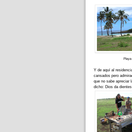
Playa
Y de aquí al residenci
cansados pero admirad
que no sabe apreciar l
dicho: Dios da dientes