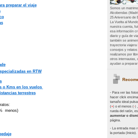
a preparar el viaje
Somos un matrimon
s
Alcobendas (Madri
co
25 Aniversario de 
La Vuelta al Mundo
as
nuestra cuenta, f
esa información c
diario y guía de vi
también se animen 
trayectoria viajer
consejos y relatos
realizamos por lib
otros internautas
ayudan a preparar 
ade
especializadas en RTW
Recome
s
as o Kms en los vuelos
- Para ver las
foto
stancias terrestres
hacer click encima 
tamaño ideal pulsa
ratos:
(
+
)
o el menos (
-
)
0% menos)
rueda del ratón, es
aumentar o dismi
página.
- La entrada mas r
la portada (Inicio).
pedaje