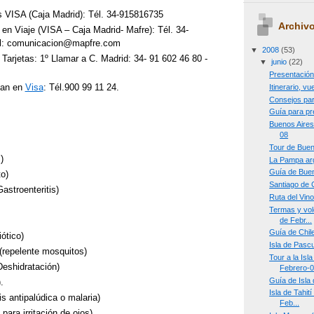
 VISA (Caja Madrid): Tél. 34-915816735
Archivo
en Viaje (VISA – Caja Madrid- Mafre): Tél. 34-
l: comunicacion@mapfre.com
▼
2008
(53)
Tarjetas: 1º Llamar a C. Madrid: 34- 91 602 46 80 -
▼
junio
(22)
Presentació
dan en
Visa
: Tél.900 99 11 24.
Itinerario, v
Consejos par
Guía para pr
Buenos Aires
08
Tour de Buen
)
La Pampa arg
Guía de Buen
o)
Santiago de 
astroenteritis)
Ruta del Vino
Termas y vol
de Febr...
Guía de Chil
ótico)
Isla de Pascu
(repelente mosquitos)
Tour a la Isl
Deshidratación)
Febrero-
Guía de Isla
.
Isla de Tahit
is antipalúdica o malaria)
Feb...
 para irritación de ojos)