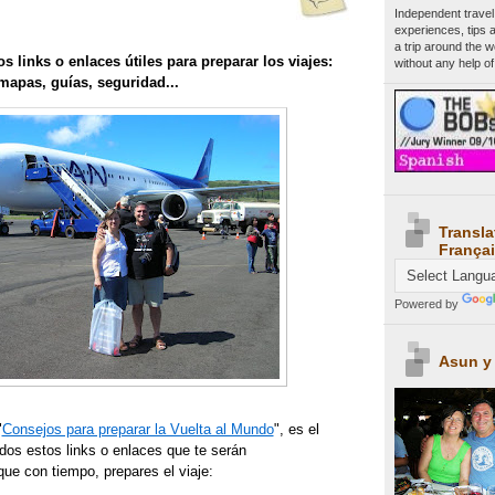
Independent travel
experiences, tips 
a trip around the 
s links o enlaces útiles para preparar los viajes:
without any help of
 mapas, guías, seguridad...
Transla
Françai
Powered by
Asun y
"
Consejos para preparar la Vuelta al Mundo
", es el
dos estos links o enlaces que te serán
que con tiempo, prepares el viaje: