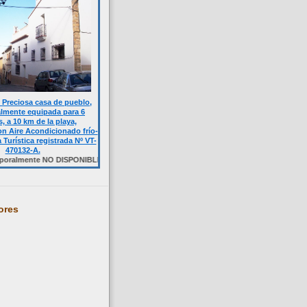
Preciosa casa de pueblo,
almente equipada para 6
, a 10 km de la playa,
n Aire Acondicionado frío-
a Turística registrada Nº VT-
470132-A.
te NO DISPONIBLE. Haga click sobre la foto.
ores