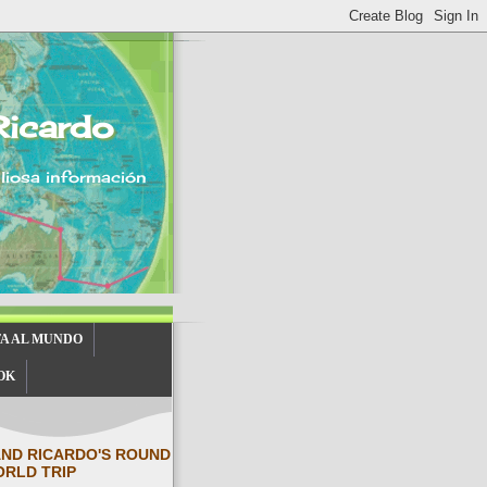
Ricardo
aliosa información
TA AL MUNDO
OK
AND RICARDO'S ROUND
ORLD TRIP