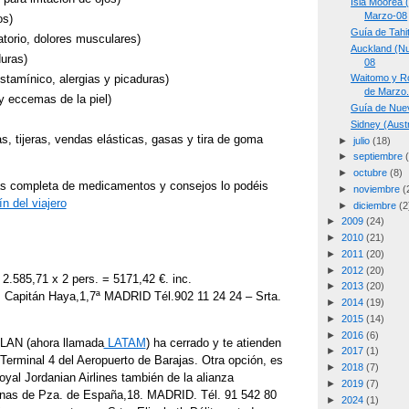
Isla Moorea 
Marzo-08
os)
Guía de Tahi
atorio, dolores musculares)
Auckland (Nu
uras)
08
stamínico, alergias y picaduras)
Waitomo y Ro
de Marzo
 y eccemas de la piel)
Guía de Nue
Sidney (Aust
, tijeras, vendas elásticas, gasas y tira de goma
►
julio
(18)
►
septiembre
►
octubre
(8)
s completa de medicamentos y consejos lo podéis
►
noviembre
(
ín del viajero
►
diciembre
(2
►
2009
(24)
►
2010
(21)
►
2011
(20)
►
2012
(20)
 2.585,71 x 2 pers. = 5171,42 €. inc.
►
2013
(20)
, Capitán Haya,1,7ª MADRID Tél.902 11 24 24 – Srta.
►
2014
(19)
►
2015
(14)
►
2016
(6)
 LAN (ahora llamada
LATAM
) ha cerrado y te atienden
►
2017
(1)
Terminal 4 del Aeropuerto de Barajas. Otra opción, es
►
2018
(7)
yal Jordanian Airlines también de la alianza
►
2019
(7)
inas de Pza. de España,18. MADRID. Tél. 91 542 80
►
2024
(1)