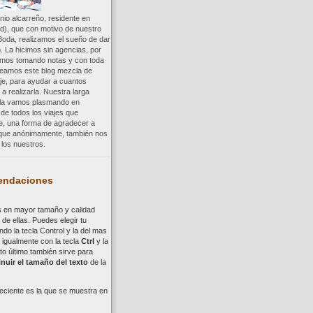
io alcarreño, residente en
d), que con motivo de nuestro
Boda, realizamos el sueño de dar
. La hicimos sin agencias, por
uimos tomando notas y con toda
reamos este blog mezcla de
aje, para ayudar a cuantos
a realizarla. Nuestra larga
a la vamos plasmando en
 de todos los viajes que
re, una forma de agradecer a
, que anónimamente, también nos
los nuestros.
ndaciones
s en mayor tamaño y calidad
de ellas. Puedes elegir tu
ndo la tecla
Control
y la del mas
,
i
gualmente con la tecla
Ctrl
y la
to último también sirve para
nuir el tamaño del texto
de la
eciente es la que se muestra en