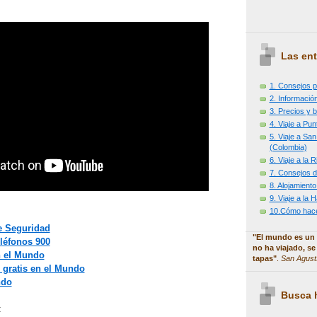
Las ent
1. Consejos p
2. Información
3. Precios y b
4. Viaje a Pu
5. Viaje a Sa
(Colombia)
6. Viaje a la
7. Consejos d
8. Alojamiento
9. Viaje a la
10.Cómo hacer
 Seguridad
"El mundo es un 
eléfonos 900
no ha viajado, se
n el Mundo
tapas"
.
San Agust
 gratis en el Mundo
ndo
Busca h
: