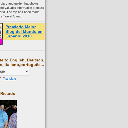
 diary and guide, that shows
and valuable information to make
world. The trip has been made
 a Travel Agent.
Premiado Mejor
Blog del Mundo en
Español 2010
te to English, Deutsch,
s, italiano,português...
Translate
 Ricardo