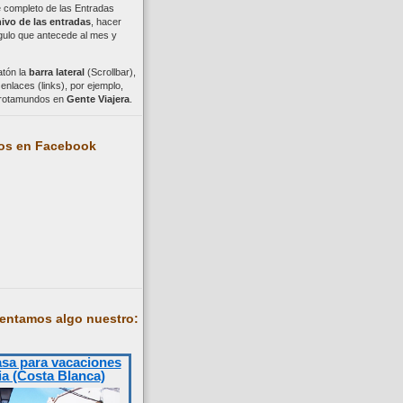
ce completo de las Entradas
ivo de las entradas
, hacer
ngulo que antecede al mes y
atón la
barra lateral
(Scrollbar),
nlaces (links), por ejemplo,
trotamundos en
Gente Viajera
.
os en Facebook
entamos algo nuestro:
asa para vacaciones
ia (Costa Blanca)