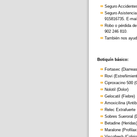
Seguro Accidentes
Seguro Asistencia 
915816735. E-mai
Robo o pérdida de 
902 246 810.
También nos ayu
Botiquín básico:
Fortasec (Diarreas
Rovi (Estreñimient
Ciproxacino 500 (G
Nolotil (Dolor)
Gelocatil (Fiebre)
Amoxicilina (Antibi
Relec Extrafuerte 
Sobres Sueroral (
Betadine (Heridas)
Maralone (Profilax
Viscofresh (Colirio