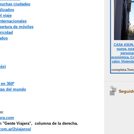
 muchas ciudades
lizados
l viaje
internacionales
ertura de móviles
ricidad
ados
CASA ASUN. 
nueva, tot
personas
económica. Co
calor. Viviend
lés)
Desde 700 € quincena casa completa.Temporalmen
en 360º
tas del mundo
Seguid
os:
tura.com
en "Gente Viajera", columna de la derecha.
om.ar/2viajeros/