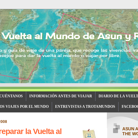
 Vuelta al Mundo de Asun y 
o y guía de viaje de una pareja, que recoge las vivencias, v
sejos para dar la vuelta al mundo o viajar por libre.
 CUÉNTANOS
INFORMACIÓN ANTES DE VIAJAR
DIARIO DE LA VUEL
OS VIAJES POR EL MUNDO
ENTREVISTAS A TROTAMUNDOS
FACEBO
2008
ASUN 
eparar la Vuelta al
THE W
11