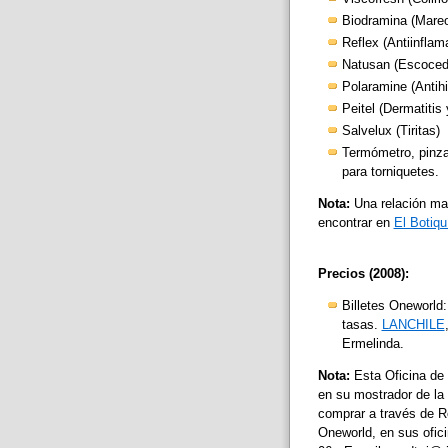
Biodramina (Mare
Reflex (Antiinflam
Natusan (Escoced
Polaramine (Antihi
Peitel (Dermatitis
Salvelux (Tiritas)
Termómetro, pinzas
para torniquetes.
Nota:
Una relación ma
encontrar en
El Botiqu
Precios (2008):
Billetes Oneworld:
tasas.
LANCHILE
Ermelinda.
Nota:
Esta Oficina de
en su mostrador de la 
comprar a través de Ro
Oneworld, en sus ofic