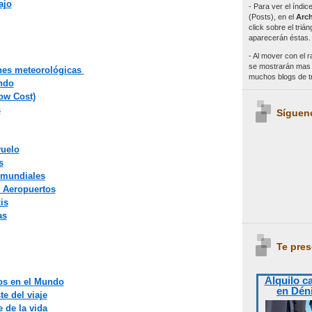
ajo
- Para ver el índi
(Posts), en el
Arch
click sobre el triá
aparecerán éstas.
- Al mover con el r
se mostrarán mas e
ones meteorológicas
muchos blogs de 
ndo
ow Cost)
s
Síguen
vuelo
s
 mundiales
s Aeropuertos
is
as
Te pres
Alquilo c
ros en el Mundo
en Dén
e del viaje
 de la vida