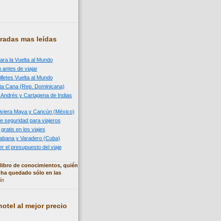
radas mas leídas
ara la Vuelta al Mundo
 antes de viajar
illetes Vuelta al Mundo
nta Cana (Rep. Dominicana)
n Andrés y Cartagena de Indias
 Riviera Maya y Cancún (México)
e seguridad para viajeros
 gratis en los viajes
 Habana y Varadero (Cuba)
 el presupuesto del viaje
libro de conocimientos, quién
 ha quedado sólo en las
ín
otel al mejor precio