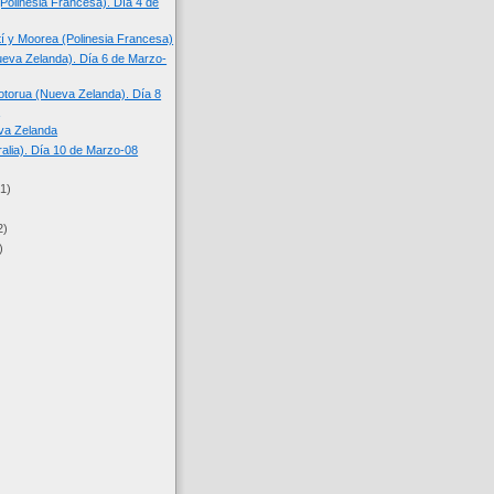
(Polinesia Francesa). Día 4 de
tí y Moorea (Polinesia Francesa)
eva Zelanda). Día 6 de Marzo-
torua (Nueva Zelanda). Día 8
.
va Zelanda
ralia). Día 10 de Marzo-08
(1)
2)
)