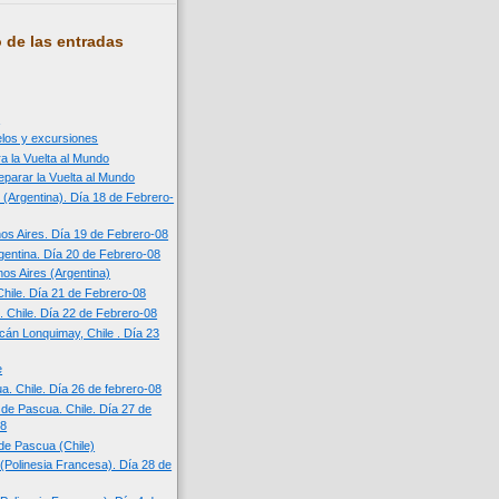
 de las entradas
n
uelos y excursiones
a la Vuelta al Mundo
eparar la Vuelta al Mundo
 (Argentina). Día 18 de Febrero-
os Aires. Día 19 de Febrero-08
entina. Día 20 de Febrero-08
os Aires (Argentina)
Chile. Día 21 de Febrero-08
. Chile. Día 22 de Febrero-08
cán Lonquimay, Chile . Día 23
e
a. Chile. Día 26 de febrero-08
a de Pascua. Chile. Día 27 de
08
 de Pascua (Chile)
í (Polinesia Francesa). Día 28 de