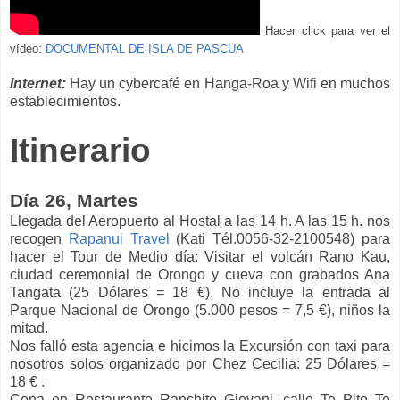
Hacer click para ver el
vídeo:
DOCUMENTAL DE ISLA DE PASCUA
Internet:
Hay un cybercafé en Hanga-Roa y Wifi en muchos
establecimientos.
Itinerario
Día 26, Martes
Llegada del Aeropuerto al Hostal a las 14 h. A las 15 h. nos
recogen
Rapanui Travel
(Kati Tél.0056-32-2100548) para
hacer el Tour de Medio día: Visitar el volcán Rano Kau,
ciudad ceremonial de Orongo y cueva con grabados Ana
Tangata (25 Dólares = 18 €). No incluye la entrada al
Parque Nacional de Orongo (5.000 pesos = 7,5 €), niños la
mitad.
Nos falló esta agencia e hicimos la Excursión con taxi para
nosotros solos organizado por Chez Cecilia: 25 Dólares =
18 € .
Cena en Restaurante Ranchito Giovani, calle Te Pito Te