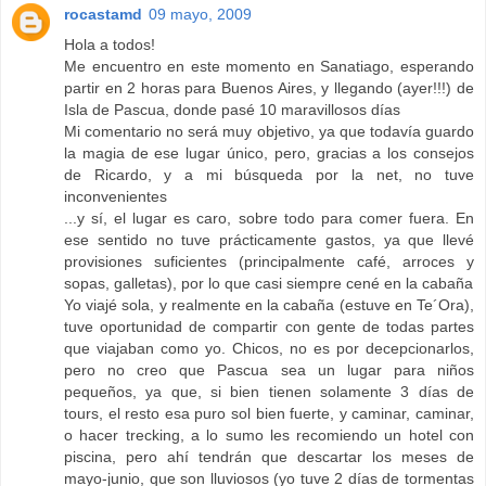
rocastamd
09 mayo, 2009
Hola a todos!
Me encuentro en este momento en Sanatiago, esperando
partir en 2 horas para Buenos Aires, y llegando (ayer!!!) de
Isla de Pascua, donde pasé 10 maravillosos días
Mi comentario no será muy objetivo, ya que todavía guardo
la magia de ese lugar único, pero, gracias a los consejos
de Ricardo, y a mi búsqueda por la net, no tuve
inconvenientes
...y sí, el lugar es caro, sobre todo para comer fuera. En
ese sentido no tuve prácticamente gastos, ya que llevé
provisiones suficientes (principalmente café, arroces y
sopas, galletas), por lo que casi siempre cené en la cabaña
Yo viajé sola, y realmente en la cabaña (estuve en Te´Ora),
tuve oportunidad de compartir con gente de todas partes
que viajaban como yo. Chicos, no es por decepcionarlos,
pero no creo que Pascua sea un lugar para niños
pequeños, ya que, si bien tienen solamente 3 días de
tours, el resto esa puro sol bien fuerte, y caminar, caminar,
o hacer trecking, a lo sumo les recomiendo un hotel con
piscina, pero ahí tendrán que descartar los meses de
mayo-junio, que son lluviosos (yo tuve 2 días de tormentas