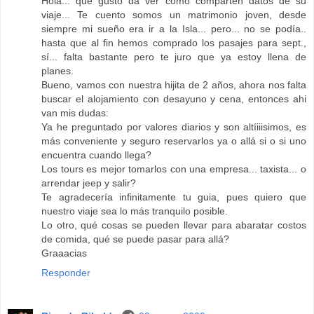
Hola... que gusto da ver como comparten datos de su
viaje... Te cuento somos un matrimonio joven, desde
siempre mi sueño era ir a la Isla... pero... no se podía..
hasta que al fin hemos comprado los pasajes para sept.,
sí... falta bastante pero te juro que ya estoy llena de
planes.
Bueno, vamos con nuestra hijita de 2 años, ahora nos falta
buscar el alojamiento con desayuno y cena, entonces ahi
van mis dudas:
Ya he preguntado por valores diarios y son altíiiisimos, es
más conveniente y seguro reservarlos ya o allá si o si uno
encuentra cuando llega?
Los tours es mejor tomarlos con una empresa... taxista... o
arrendar jeep y salir?
Te agradecería infinitamente tu guia, pues quiero que
nuestro viaje sea lo más tranquilo posible.
Lo otro, qué cosas se pueden llevar para abaratar costos
de comida, qué se puede pasar para allá?
Graaacias
Responder