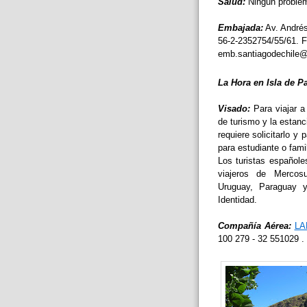
Salud:
Ningún problem
Embajada:
Av. Andrés 
56-2-2352754/55/61. F
emb.santiagodechile
La Hora en Isla de P
Visado:
Para viajar a
de turismo y la estan
requiere solicitarlo 
para estudiante o fami
Los turistas españole
viajeros de Mercosu
Uruguay, Paraguay 
Identidad.
Compañía Aérea:
LA
100 279 - 32 551029 .