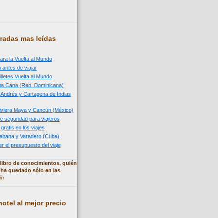
radas mas leídas
ara la Vuelta al Mundo
 antes de viajar
illetes Vuelta al Mundo
nta Cana (Rep. Dominicana)
n Andrés y Cartagena de Indias
 Riviera Maya y Cancún (México)
e seguridad para viajeros
 gratis en los viajes
 Habana y Varadero (Cuba)
 el presupuesto del viaje
libro de conocimientos, quién
 ha quedado sólo en las
ín
otel al mejor precio