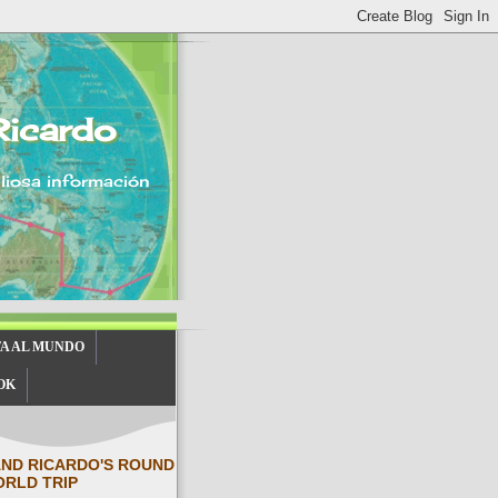
Ricardo
aliosa información
TA AL MUNDO
OK
AND RICARDO'S ROUND
ORLD TRIP