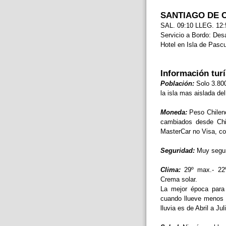
SANTIAGO DE CH
SAL. 09:10 LLEG. 12:
Servicio a Bordo: Des
Hotel en Isla de Pasc
Información turí
Población:
Solo 3.800
la isla mas aislada de
Moneda:
Peso Chileno,
cambiados desde Chi
MasterCar no Visa, con
Seguridad:
Muy seguro
Clima:
29º max.- 22º
Crema solar.
La mejor época para
cuando llueve menos 
lluvia es de Abril a Jul