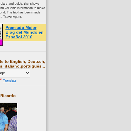
 diary and guide, that shows
and valuable information to make
world. The trip has been made
 a Travel Agent.
Premiado Mejor
Blog del Mundo en
Español 2010
te to English, Deutsch,
s, italiano,português...
Translate
 Ricardo