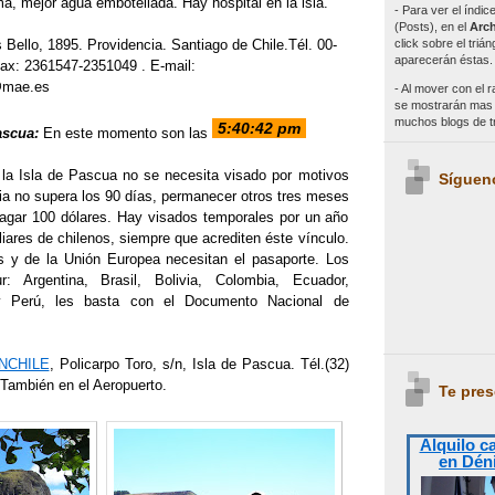
a, mejor agua embotellada. Hay hospital en la isla.
- Para ver el índi
(Posts), en el
Arch
click sobre el triá
Bello, 1895. Providencia. Santiago de Chile.Tél. 00-
aparecerán éstas.
ax: 2361547-2351049 . E-mail:
@mae.es
- Al mover con el r
se mostrarán mas e
muchos blogs de 
ascua:
En este momento son las
 la Isla de Pascua no
se necesita visado por motivos
Síguen
cia no supera los 90 días, permanecer otros tres meses
y pagar 100 dólares. Hay visados temporales por un año
liares de chilenos, siempre que acrediten éste vínculo.
s y de la Unión Europea necesitan el pasaporte. Los
r: Argentina, Brasil, Bolivia, Colombia, Ecuador,
y Perú, les basta con el Documento Nacional de
NCHILE
, Policarpo Toro, s/n, Isla de Pascua. Tél.(32)
 También en el Aeropuerto.
Te pres
Alquilo c
en Dén