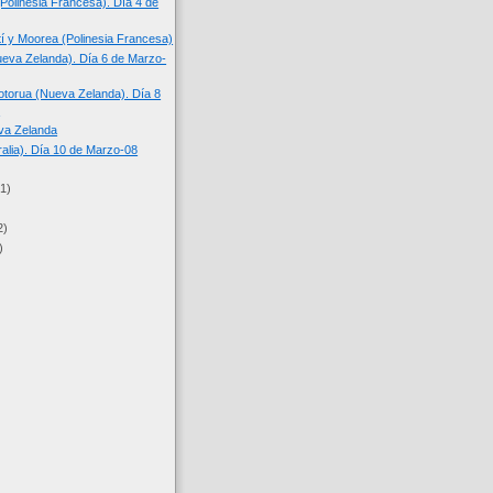
(Polinesia Francesa). Día 4 de
tí y Moorea (Polinesia Francesa)
eva Zelanda). Día 6 de Marzo-
torua (Nueva Zelanda). Día 8
.
va Zelanda
ralia). Día 10 de Marzo-08
(1)
2)
)