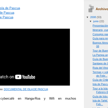
Isla de Pascua
Archivo
 de Pascua
 de Pascua
▼
2008
(53)
▼
junio
(22)
Presentació
Itinerario, v
Consejos par
Guía para pr
Buenos Aires
08
Tour de Buen
La Pampa arg
Guía de Buen
Santiago de 
Ruta del Vino
Termas y vol
de Febr...
Guía de Chil
Isla de Pascu
Tour a la Isl
deo:
DOCUMENTAL DE ISLA DE PASCUA
Febrero-
Guía de Isla
bercafé en Hanga-Roa y Wifi en muchos
Isla de Tahit
Feb...