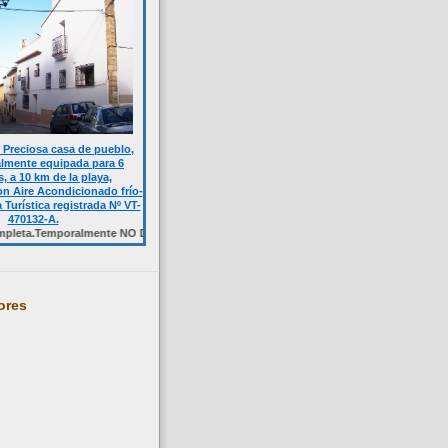
Preciosa casa de pueblo,
almente equipada para 6
, a 10 km de la playa,
n Aire Acondicionado frío-
a Turística registrada Nº VT-
470132-A.
emporalmente NO DISPONIBLE. Haga click sobre la foto.
ores