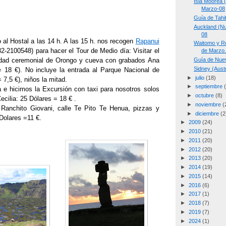
Isla Moorea 
Marzo-08
Guía de Tahi
Auckland (Nu
08
 al Hostal a las 14 h. A las 15 h. nos recogen
Rapanui
Waitomo y Ro
32-2100548) para hacer el Tour de Medio día: Visitar el
de Marzo
dad ceremonial de Orongo y cueva con grabados Ana
Guía de Nue
Sidney (Aust
 18 €). No incluye la entrada al Parque Nacional de
►
julio
(18)
7,5 €), niños la mitad.
►
septiembre
a e hicimos la Excursión con taxi para nosotros solos
►
octubre
(8)
cilia: 25 Dólares = 18 € .
►
noviembre
(
Ranchito Giovani, calle Te Pito Te Henua, pizzas y
►
diciembre
(2
Dolares =11 €.
►
2009
(24)
►
2010
(21)
►
2011
(20)
►
2012
(20)
►
2013
(20)
►
2014
(19)
►
2015
(14)
►
2016
(6)
►
2017
(1)
►
2018
(7)
►
2019
(7)
►
2024
(1)