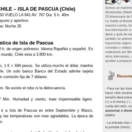
Somos un matrimon
ILE – ISLA DE PASCUA (Chile)
Alcobendas (Madri
50 VUELO LA 841 AV. 767 Dur. 5 h. 40m
25 Aniversario de 
ayuno y aperitivo
La Vuelta al Mundo
nuestra cuenta, f
ua: Noche 26
esa información c
diario y guía de vi
también se animen 
stica de Isla de Pascua
trayectoria viajer
consejos y relatos
 h. de origen polinesio. Idioma RapaNui y español. Es
realizamos por lib
l mundo, Chile esta a 3.800 km.
otros internautas
ayudan a preparar 
 1 € = 694 pesos. Se utiliza mucho el dólar, traerlos
le. Un solo banco Banco del Estado admite tarjeta
Recome
 comisión fija de 7 dólares.
. No existe el robo ni la delincuencia.
- Para ver las
foto
hacer click encima 
tamaño ideal pulsa
 Min. Humedad y viento, traer impermeable ligero.
(
+
)
o el menos (
-
)
rueda del ratón, es
 ir a Isla de Pascua es entre Septiembre y Marzo,
aumentar o dismi
página.
y las temperaturas son mas agradables. La época de
io.
- La entrada mas r
la portada (Inicio).