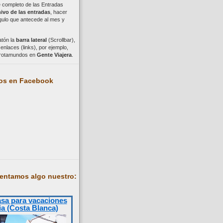
ce completo de las Entradas
ivo de las entradas
, hacer
ngulo que antecede al mes y
atón la
barra lateral
(Scrollbar),
nlaces (links), por ejemplo,
trotamundos en
Gente Viajera
.
os en Facebook
entamos algo nuestro:
asa para vacaciones
ia (Costa Blanca)