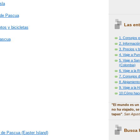
sla
a de Pascua
Las ent
tos y bicicletas
1. Consejos p
Pascua
2. Información
3. Precios y b
4. Viaje a Pu
5. Viaje a Sa
(Colombia)
6. Viaje a la
7. Consejos d
8. Alojamiento
9. Viaje a la
10.Cómo hacer
"El mundo es un 
no ha viajado, se
tapas"
.
San Agust
Busca h
la de Pascua (Easter Island)