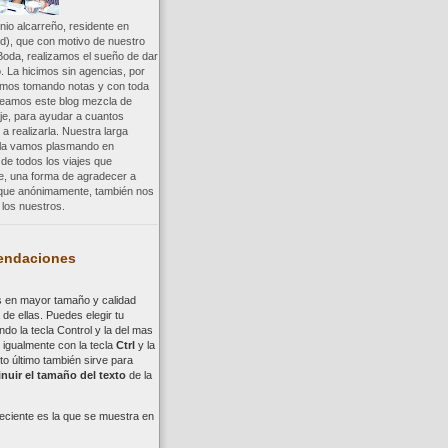
io alcarreño, residente en
d), que con motivo de nuestro
Boda, realizamos el sueño de dar
. La hicimos sin agencias, por
uimos tomando notas y con toda
reamos este blog mezcla de
aje, para ayudar a cuantos
a realizarla. Nuestra larga
a la vamos plasmando en
 de todos los viajes que
re, una forma de agradecer a
, que anónimamente, también nos
los nuestros.
ndaciones
s en mayor tamaño y calidad
de ellas. Puedes elegir tu
ndo la tecla
Control
y la del mas
,
i
gualmente con la tecla
Ctrl
y la
to último también sirve para
nuir el tamaño del texto
de la
eciente es la que se muestra en