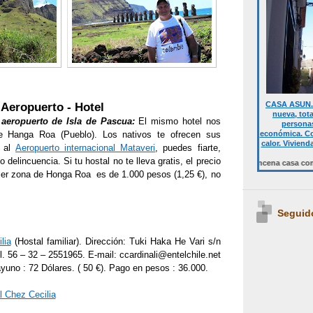
CASA ASUN. 
Aeropuerto - Hotel
nueva, tot
 aeropuerto de Isla de Pascua:
El mismo hotel nos
personas
económica. Co
e Hanga Roa (Pueblo). Los nativos te ofrecen sus
calor. Viviend
a al
Aeropuerto internacional Mataveri
, puedes fiarte,
o delincuencia. Si tu hostal no te lleva gratis, el precio
Desde 700 € quincena casa completa.T
uier zona de Honga Roa es de 1.000 pesos (1,25 €), no
Seguid
lia
(Hostal familiar). Dirección: Tuki Haka He Vari s/n
56 – 32 – 2551965. E-mail: ccardinali@entelchile.net
yuno : 72 Dólares. ( 50 €). Pago en pesos : 36.000.
l Chez Cecilia