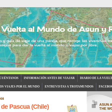
 Vuelta al Mundo de Asun y 
o y guía de viaje de una pareja, que recoge las vivencias, v
sejos para dar la vuelta al mundo o viajar por libre.
 CUÉNTANOS
INFORMACIÓN ANTES DE VIAJAR
DIARIO DE LA VUEL
OS VIAJES POR EL MUNDO
ENTREVISTAS A TROTAMUNDOS
FACEBO
008
ASUN 
 de Pascua (Chile)
THE W
100