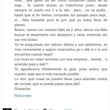
Hola... que gusto da ver como comparten datos de su
viaje... Te cuento somos un matrimonio joven, desde
siempre mi sueño era ir a la Isla... pero... no se podía..
hasta que al fin hemos comprado los pasajes para sept.,
sí... falta bastante pero te juro que ya estoy llena de
planes.
Bueno, vamos con nuestra hijita de 2 años, ahora nos falta
buscar el alojamiento con desayuno y cena, entonces ahi
van mis dudas:
Ya he preguntado por valores diarios y son altíiiisimos, es
más conveniente y seguro reservarlos ya o allá si o si uno
encuentra cuando llega?
Los tours es mejor tomarlos con una empresa... taxista... o
arrendar jeep y salir?
Te agradecería infinitamente tu guia, pues quiero que
nuestro viaje sea lo más tranquilo posible.
Lo otro, qué cosas se pueden llevar para abaratar costos
de comida, qué se puede pasar para allá?
Graaacias
Responder