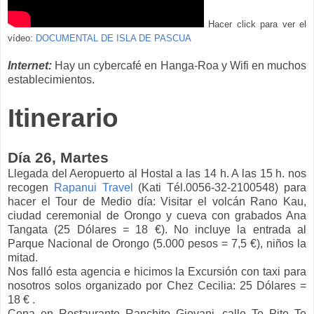
Hacer click para ver el
vídeo:
DOCUMENTAL DE ISLA DE PASCUA
Internet:
Hay un cybercafé en Hanga-Roa y Wifi en muchos
establecimientos.
Itinerario
Día 26, Martes
Llegada del Aeropuerto al Hostal a las 14 h. A las 15 h. nos
recogen
Rapanui Travel
(Kati Tél.0056-32-2100548) para
hacer el Tour de Medio día: Visitar el volcán Rano Kau,
ciudad ceremonial de Orongo y cueva con grabados Ana
Tangata (25 Dólares = 18 €). No incluye la entrada al
Parque Nacional de Orongo (5.000 pesos = 7,5 €), niños la
mitad.
Nos falló esta agencia e hicimos la Excursión con taxi para
nosotros solos organizado por Chez Cecilia: 25 Dólares =
18 € .
Cena en Restaurante Ranchito Giovani, calle Te Pito Te