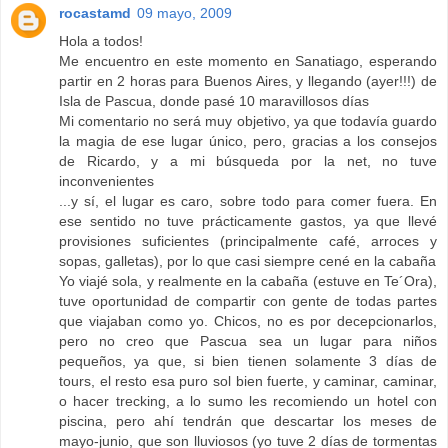
rocastamd
09 mayo, 2009
Hola a todos!
Me encuentro en este momento en Sanatiago, esperando
partir en 2 horas para Buenos Aires, y llegando (ayer!!!) de
Isla de Pascua, donde pasé 10 maravillosos días
Mi comentario no será muy objetivo, ya que todavía guardo
la magia de ese lugar único, pero, gracias a los consejos
de Ricardo, y a mi búsqueda por la net, no tuve
inconvenientes
...y sí, el lugar es caro, sobre todo para comer fuera. En
ese sentido no tuve prácticamente gastos, ya que llevé
provisiones suficientes (principalmente café, arroces y
sopas, galletas), por lo que casi siempre cené en la cabaña
Yo viajé sola, y realmente en la cabaña (estuve en Te´Ora),
tuve oportunidad de compartir con gente de todas partes
que viajaban como yo. Chicos, no es por decepcionarlos,
pero no creo que Pascua sea un lugar para niños
pequeños, ya que, si bien tienen solamente 3 días de
tours, el resto esa puro sol bien fuerte, y caminar, caminar,
o hacer trecking, a lo sumo les recomiendo un hotel con
piscina, pero ahí tendrán que descartar los meses de
mayo-junio, que son lluviosos (yo tuve 2 días de tormentas