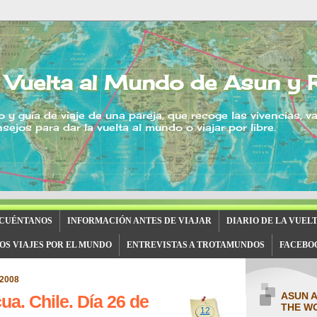
 Vuelta al Mundo de Asun y 
o y guía de viaje de una pareja, que recoge las vivencias, v
sejos para dar la vuelta al mundo o viajar por libre.
 CUÉNTANOS
INFORMACIÓN ANTES DE VIAJAR
DIARIO DE LA VUEL
OS VIAJES POR EL MUNDO
ENTREVISTAS A TROTAMUNDOS
FACEBO
 2008
ASUN 
ua. Chile. Día 26 de
THE W
12