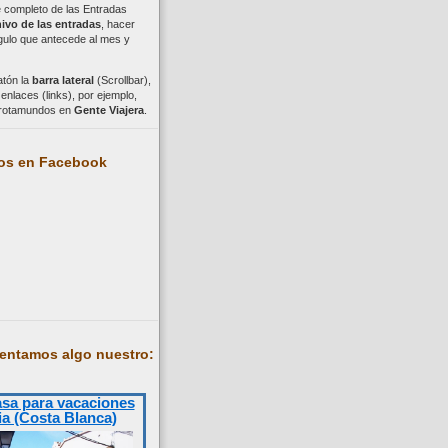
ce completo de las Entradas
ivo de las entradas
, hacer
ngulo que antecede al mes y
atón la
barra lateral
(Scrollbar),
nlaces (links), por ejemplo,
trotamundos en
Gente Viajera
.
os en Facebook
entamos algo nuestro:
asa para vacaciones
ia (Costa Blanca)