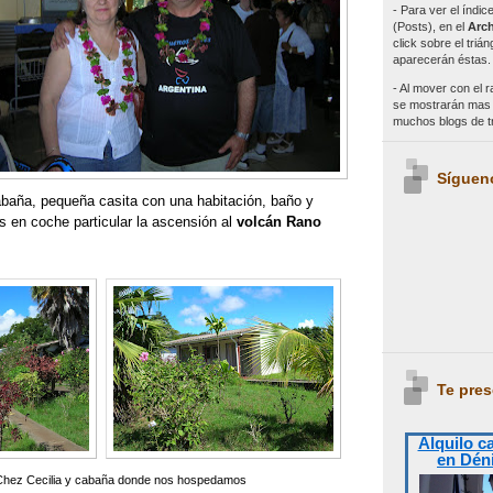
- Para ver el índi
(Posts), en el
Arch
click sobre el triá
aparecerán éstas.
- Al mover con el r
se mostrarán mas e
muchos blogs de 
Síguen
abaña, pequeña casita con una habitación, baño y
en coche particular la ascensión al
volcán Rano
Te pres
Alquilo c
en Dén
Chez Cecilia y cabaña donde nos hospedamos