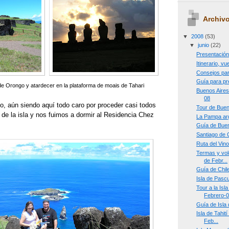
Archivo
▼
2008
(53)
▼
junio
(22)
Presentació
Itinerario, v
Consejos par
Guía para pr
e Orongo y atardecer en la plataforma de moais de Tahari
Buenos Aires
08
o, aún siendo aquí todo caro por proceder casi todos
Tour de Buen
 de la isla y nos fuimos a dormir al Residencia Chez
La Pampa arg
Guía de Buen
Santiago de 
Ruta del Vino
Termas y vol
de Febr...
Guía de Chil
Isla de Pascu
Tour a la Isl
Febrero-
Guía de Isla
Isla de Tahit
Feb...