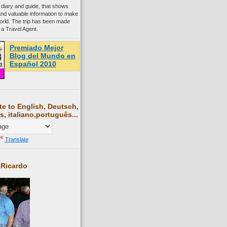
 diary and guide, that shows
and valuable information to make
world. The trip has been made
 a Travel Agent.
Premiado Mejor
Blog del Mundo en
Español 2010
te to English, Deutsch,
s, italiano,português...
Translate
 Ricardo