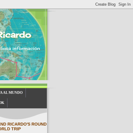
Ricardo
aliosa información
TA AL MUNDO
OK
AND RICARDO'S ROUND
ORLD TRIP