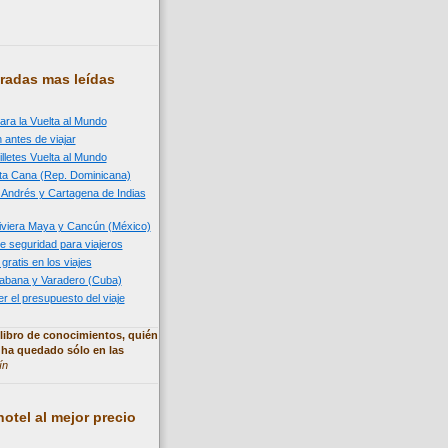
radas mas leídas
ara la Vuelta al Mundo
 antes de viajar
illetes Vuelta al Mundo
nta Cana (Rep. Dominicana)
n Andrés y Cartagena de Indias
 Riviera Maya y Cancún (México)
e seguridad para viajeros
 gratis en los viajes
 Habana y Varadero (Cuba)
 el presupuesto del viaje
libro de conocimientos, quién
 ha quedado sólo en las
ín
otel al mejor precio