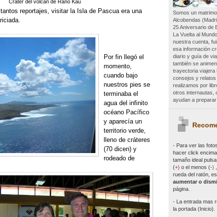
Cráter del volcán de Rano Kau
tantos reportajes, visitar la Isla de Pascua era una
Somos un matrimon
riciada.
Alcobendas (Madri
25 Aniversario de 
La Vuelta al Mundo
nuestra cuenta, f
esa información c
diario y guía de vi
Por fin llegó el
también se animen 
momento,
trayectoria viajer
cuando bajo
consejos y relatos
nuestros pies se
realizamos por lib
otros internautas
terminaba el
ayudan a preparar 
agua del infinito
océano Pacífico
y aparecía un
Recome
territorio verde,
lleno de cráteres
- Para ver las
foto
(70 dicen) y
hacer click encima 
rodeado de
tamaño ideal pulsa
(
+
)
o el menos (
-
)
rueda del ratón, es
aumentar o dismi
página.
- La entrada mas r
la portada (Inicio).