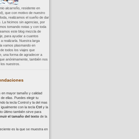
io alcarreño, residente en
d), que con motivo de nuestro
Boda, realizamos el sueño de dar
. La hicimos sin agencias, por
uimos tomando notas y con toda
reamos este blog mezcla de
aje, para ayudar a cuantos
a realizarla. Nuestra larga
a la vamos plasmando en
 de todos los viajes que
re, una forma de agradecer a
, que anónimamente, también nos
los nuestros.
ndaciones
s en mayor tamaño y calidad
de ellas. Puedes elegir tu
ndo la tecla
Control
y la del mas
,
i
gualmente con la tecla
Ctrl
y la
to último también sirve para
nuir el tamaño del texto
de la
eciente es la que se muestra en