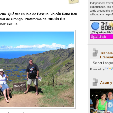
Independent travel
experiences, tips 
a trip around the 
ascua. Qué ver en Isla de Pascua. Volcán Rano Kau
without any help of
moais de
ial de Orongo. Plataforma de
hez Cecilia.
Transla
Françai
Powered by
Asun y