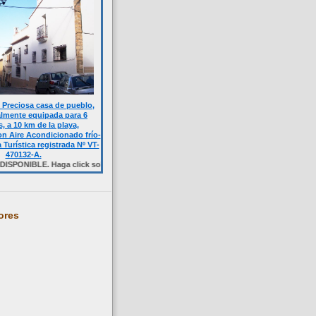
Preciosa casa de pueblo,
almente equipada para 6
, a 10 km de la playa,
n Aire Acondicionado frío-
a Turística registrada Nº VT-
470132-A.
. Haga click sobre la foto.
ores