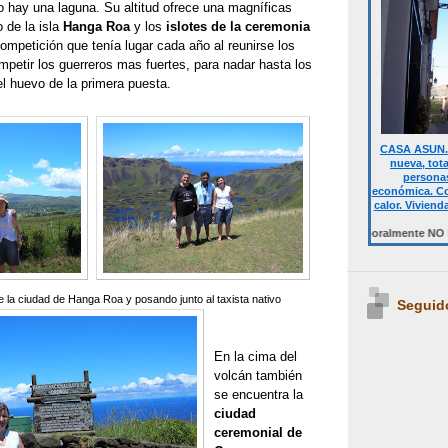
o hay una laguna. Su altitud ofrece una magníficas
o de la isla
Hanga Roa
y los
islotes de la ceremonia
competición que tenía lugar cada año al reunirse los
mpetir los guerreros mas fuertes, para nadar hasta los
 el huevo de la
primera puesta.
CASA ASUN. 
nueva, tot
personas
económica. Co
calor. Viviend
Desde 700 € quincena casa completa.Temporalmente NO DISPONIBLE
 la ciudad de Hanga Roa y posando junto al taxista nativo
Seguid
En la cima del
volcán también
se encuentra la
ciudad
ceremonial de