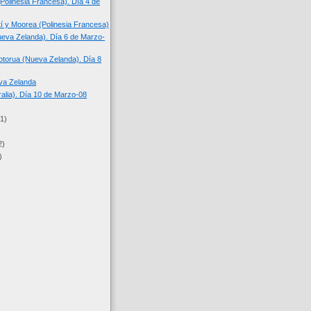
(Polinesia Francesa). Día 4 de
tí y Moorea (Polinesia Francesa)
eva Zelanda). Día 6 de Marzo-
torua (Nueva Zelanda). Día 8
.
va Zelanda
ralia). Día 10 de Marzo-08
(1)
2)
)