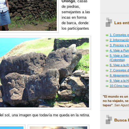
Orongo
, casas
de piedras,
semejantes a las
incas en forma
Las ent
de barca, donde
los participantes
1. Consejos p
2. Información
3. Precios y b
4. Viaje a Pu
5. Viaje a Sa
(Colombia)
6. Viaje a la
7. Consejos d
8. Alojamiento
9. Viaje a la
10.Cómo hacer
"El mundo es un 
no ha viajado, se
tapas"
.
San Agust
el sol, una imagen que todavía me queda en la retina.
Busca h