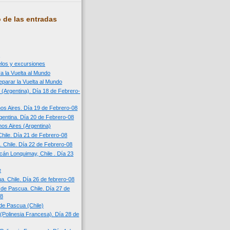
 de las entradas
n
uelos y excursiones
a la Vuelta al Mundo
eparar la Vuelta al Mundo
 (Argentina). Día 18 de Febrero-
os Aires. Día 19 de Febrero-08
entina. Día 20 de Febrero-08
os Aires (Argentina)
Chile. Día 21 de Febrero-08
. Chile. Día 22 de Febrero-08
cán Lonquimay, Chile . Día 23
e
a. Chile. Día 26 de febrero-08
a de Pascua. Chile. Día 27 de
08
 de Pascua (Chile)
í (Polinesia Francesa). Día 28 de