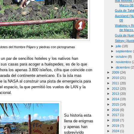
Isla Moorea 
Marzo-08
Guía de Tahi
Auckland (Nu
08
Waitomo y Ro
de Marzo
Guía de Nue
Sidney (Aust
►
julio
(18)
islotes del Hombre Pájaro y piedras con pictogramas
►
septiembre
►
octubre
(8)
 un par de sencillos hoteles y los nativos han
►
noviembre
(
 sus casas para acoger a huéspedes, es de lo que
►
diciembre
(2
hora los apenas 3.800 isleños, cifra que coincide con
►
2009
(24)
arada del continente americano. Es la isla mas
►
2010
(21)
ue la NASA al construir una pista de emergencia para
►
2011
(20)
l espacio, la que permitió los vuelos de LAN y la
►
2012
(20)
acional.
►
2013
(20)
►
2014
(19)
►
2015
(14)
►
2016
(6)
Su historia esta
►
2017
(1)
►
2018
(7)
llena de enigmas
►
2019
(7)
y apenas han
►
2024
(1)
sobrevivido